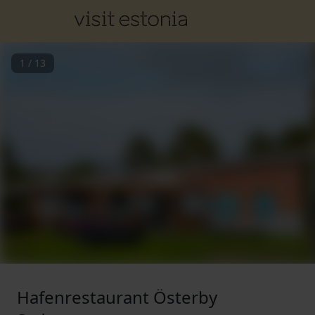
1
/
13
Hafenrestaurant Österby