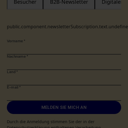
Besucher
B2B-Newsletter
Digitaler
public.component.newsletterSubscription.text.undefin
Vorname
*
Nachname
*
Land
*
E-mail
*
MELDEN SIE MICH AN
Durch die Anmeldung stimmen Sie der in der
Datenschutzerklärung enthaltenen Verarbeitung