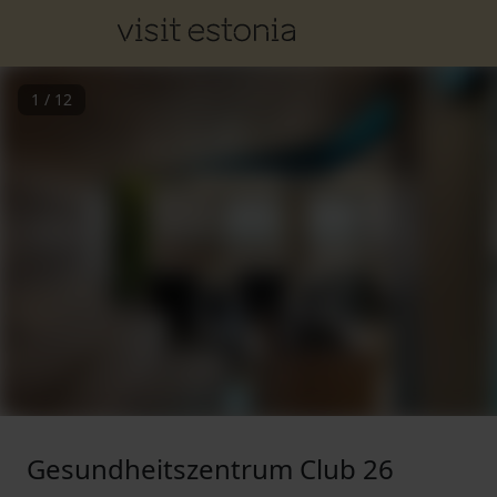
1
/
12
Gesundheitszentrum Club 26