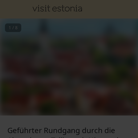
1
/
8
Geführter Rundgang durch die