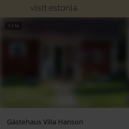
1
/
14
Gästehaus Villa Hanson