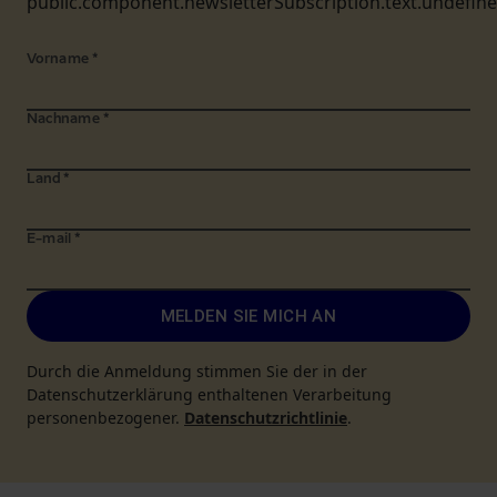
public.component.newsletterSubscription.text.undefin
Vorname
*
Nachname
*
Land
*
E-mail
*
MELDEN SIE MICH AN
Durch die Anmeldung stimmen Sie der in der
Datenschutzerklärung enthaltenen Verarbeitung
personenbezogener.
Datenschutzrichtlinie
.