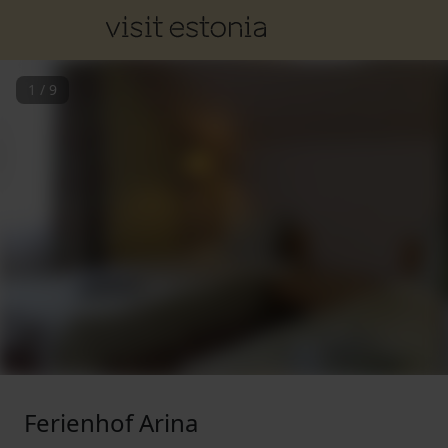
1
/
9
Ferienhof Arina