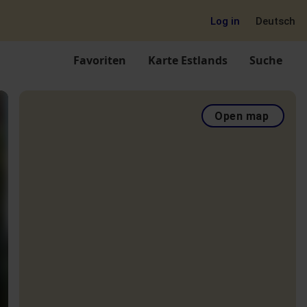
Log in
Deutsch
Favoriten
Karte Estlands
Suche
Open map