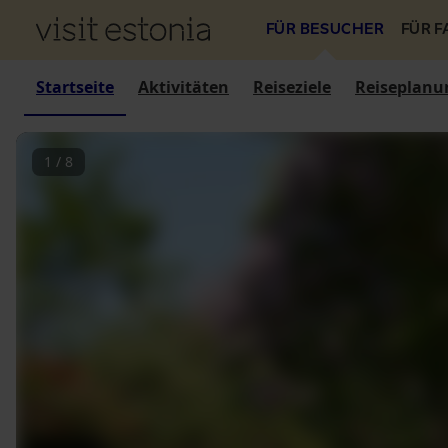
FÜR BESUCHER
FÜR 
Startseite
Aktivitäten
Reiseziele
Reiseplanu
1
/
8