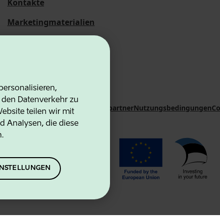
Kontakte
Marketingmaterialien
Statistische
Übersichten
ersonalisieren,
d den Datenverkehr zu
on Agency
Kontakte
Kooperationspartner
Nutzungsbedingungen
Co
bsite teilen wir mit
d Analysen, die diese
n.
EINSTELLUNGEN