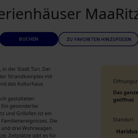
erienhäuser MaaRit
BUCHEN
ZU FAVORITEN HINZUFÜGEN
 in der Stadt Türi. Der
 der Strandkomplex mit
Öffnungsz
 und das Kulturhaus
Das ganze
ch gestalteten
geöffnet
 Ein gesonderter
z und Grillofen ist ein
Standort
Familienereignisses. Die
n und drei Wohnwagen.
Hariduse
. Zeltplätze gibt es für