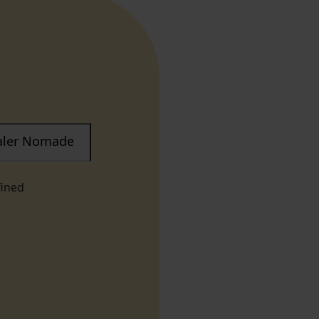
taler Nomade
fined