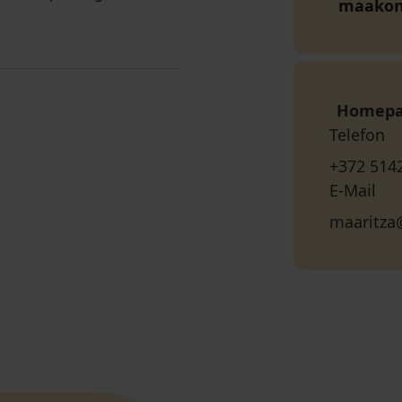
maako
Homep
Telefon
+372 514
E-Mail
maaritza