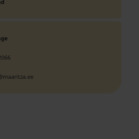
nd
age
2066
@maaritza.ee