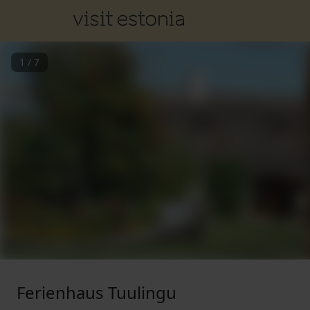
1
/
7
Ferienhaus Tuulingu