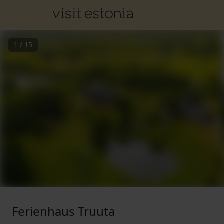
1
/
15
Ferienhaus Truuta