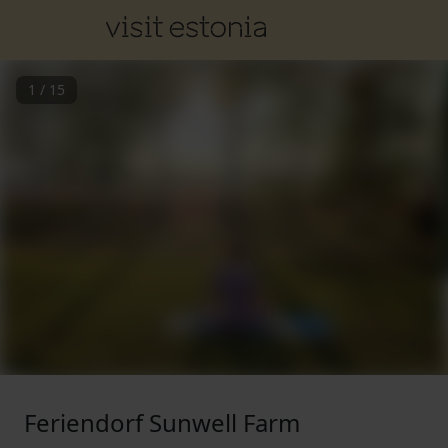
1
/
15
Feriendorf Sunwell Farm