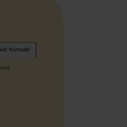
taler Nomade
fined