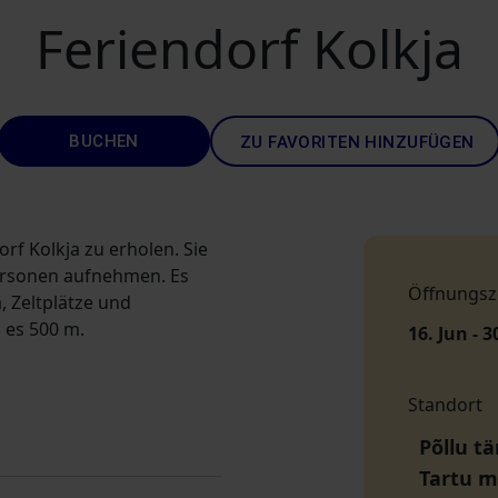
Feriendorf Kolkja
BUCHEN
ZU FAVORITEN HINZUFÜGEN
orf Kolkja zu erholen. Sie
ersonen aufnehmen. Es
Öffnungsz
, Zeltplätze und
 es 500 m.
16. Jun - 3
Standort
Põllu tä
Tartu 