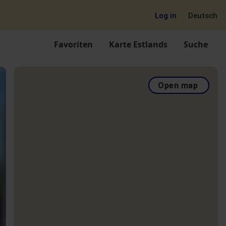
Log in
Deutsch
Favoriten
Karte Estlands
Suche
Open map