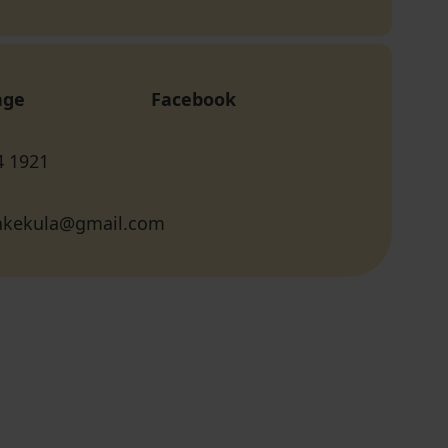
age
Facebook
4 1921
hkekula@gmail.com