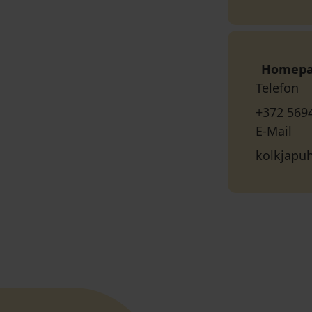
Homep
Telefon
+372 569
E-Mail
kolkjapu