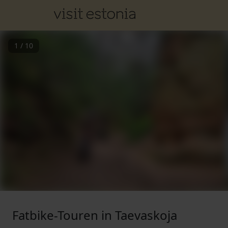
1
/
10
Fatbike-Touren in Taevaskoja