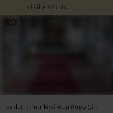
1
/
9
Ev.-luth. Petrikirche zu Kõpu (dt.