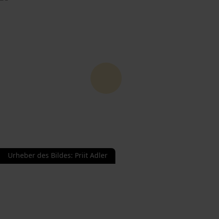
Urheber des Bildes
:
Priit Adler