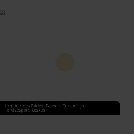
Urheber des Bildes
:
Palivere Turismi- ja
Tervisespordikeskus