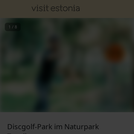
1
/
8
Discgolf-Park im Naturpark