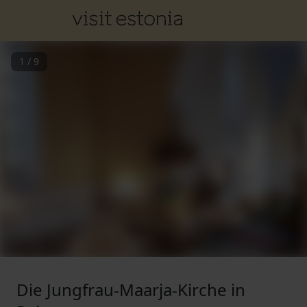
1
/
9
Die Jungfrau-Maarja-Kirche in