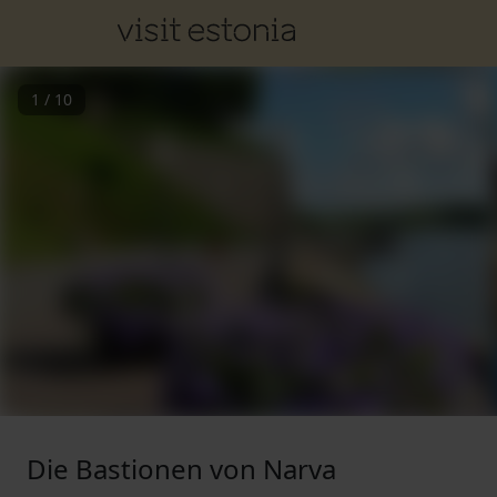
1
/
10
Die Bastionen von Narva