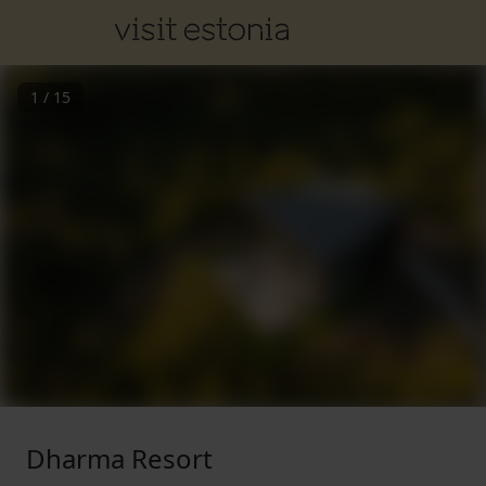
1
/
15
Dharma Resort