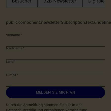
Besucher
B2B-Newsletter
Digitaler
public.component.newsletterSubscription.text.undefin
Vorname
*
Nachname
*
Land
*
E-mail
*
MELDEN SIE MICH AN
Durch die Anmeldung stimmen Sie der in der
Datenschutzerklärung enthaltenen Verarbeitung