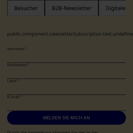
Besucher
B2B-Newsletter
Digitaler
public.component.newsletterSubscription.text.undefin
Vorname
*
Nachname
*
Land
*
E-mail
*
MELDEN SIE MICH AN
Durch die Anmeldung stimmen Sie der in der