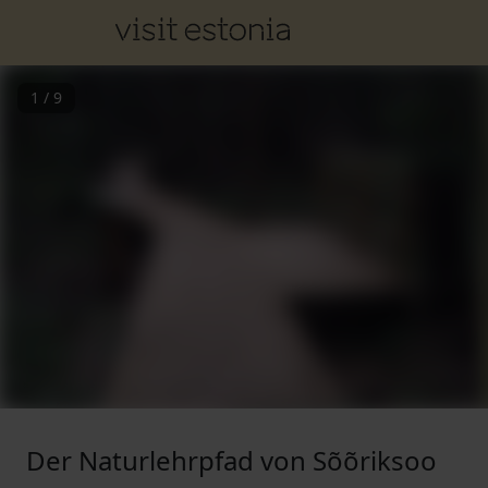
1
/
9
Der Naturlehrpfad von Sõõriksoo