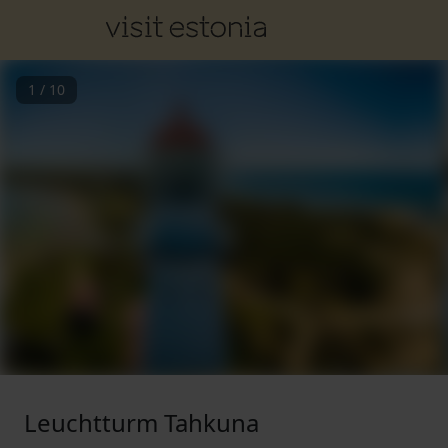
1
/
10
Leuchtturm Tahkuna