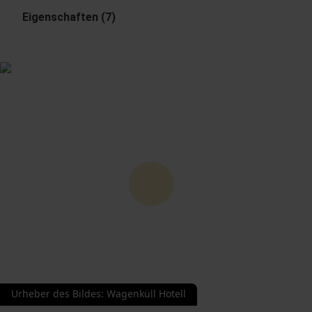
Eigenschaften (7)
Urheber des Bildes
:
Wagenküll Hotell