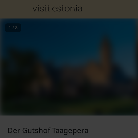
1
/
8
Der Gutshof Taagepera