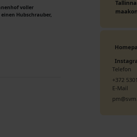
Tallinna
nenhof voller
maako
, einen Hubschrauber,
Homep
Instag
Telefon
+372 530
E-Mail
pm@svm.