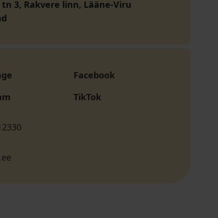
 tn 3, Rakvere linn, Lääne-Viru
nd
age
Facebook
ram
TikTok
12330
ee