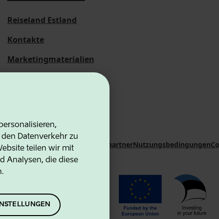
Reiseland Estland
Kontakte
Marketingmaterialien
Statistische
Übersichten
ersonalisieren,
d den Datenverkehr zu
on Agency
Kontakte
Kooperationspartner
Nutzungsbedingungen
Co
bsite teilen wir mit
d Analysen, die diese
n.
EINSTELLUNGEN