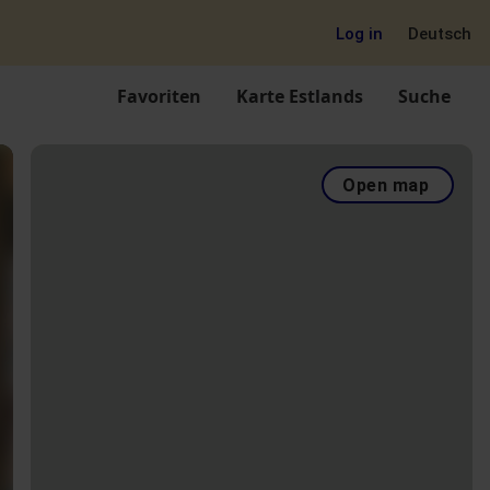
Log in
Deutsch
Favoriten
Karte Estlands
Suche
Open map