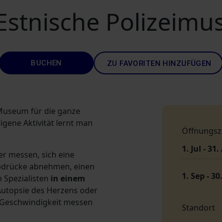
Estnische Polizeim
BUCHEN
ZU FAVORITEN HINZUFÜGEN
s Museum für die ganze
gene Aktivität lernt man
Öffnungsz
1. Jul - 31
er messen, sich eine
abdrücke abnehmen, einen
1. Sep - 30
 Spezialisten
in einem
utopsie des Herzens oder
e Geschwindigkeit messen
Standort