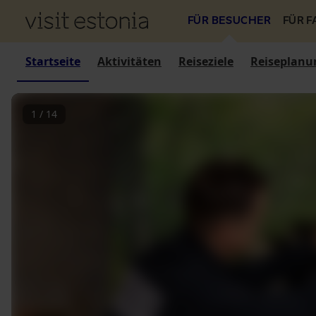
FÜR BESUCHER
FÜR 
Startseite
Aktivitäten
Reiseziele
Reiseplanu
1
/
14