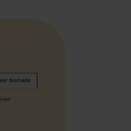
taler Nomade
fined