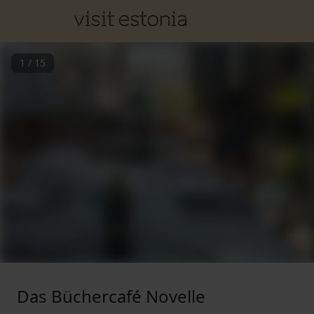
1
/
15
Das Büchercafé Novelle