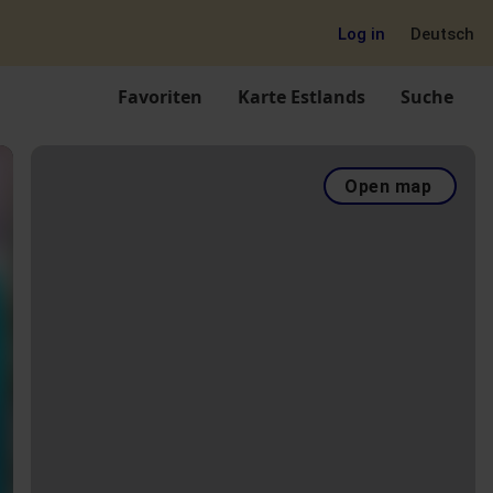
Log in
Deutsch
Favoriten
Karte Estlands
Suche
Open map