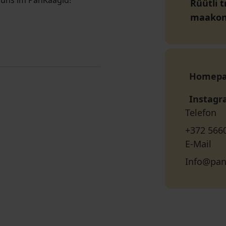
 uns im PanKaagid!
Rüütli t
maako
Homep
Instag
Telefon
+372 566
E-Mail
Info@pan