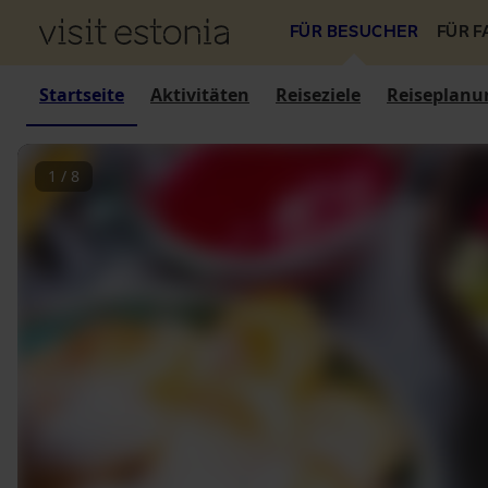
FÜR BESUCHER
FÜR 
Startseite
Aktivitäten
Reiseziele
Reiseplanu
1
/
8