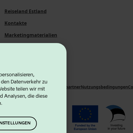
Reiseland Estland
Kontakte
Marketingmaterialien
Statistische
Übersichten
ersonalisieren,
d den Datenverkehr zu
on Agency
Kontakte
Kooperationspartner
Nutzungsbedingungen
Co
bsite teilen wir mit
d Analysen, die diese
n.
EINSTELLUNGEN