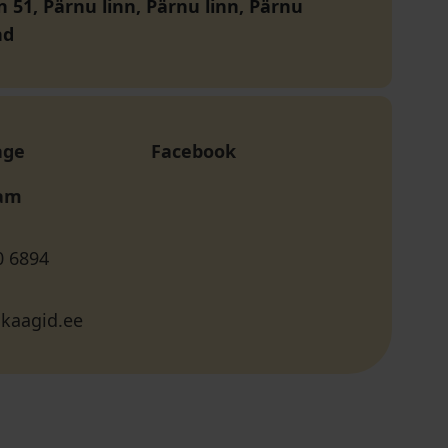
n 51, Pärnu linn, Pärnu linn, Pärnu
nd
age
Facebook
ram
0 6894
kaagid.ee