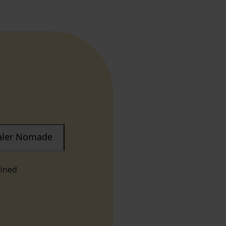
taler Nomade
fined