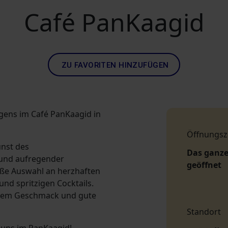
Café PanKaagid
ZU FAVORITEN HINZUFÜGEN
gens im Café PanKaagid in
Öffnungsz
unst des
Das ganze
 und aufregender
geöffnet
oße Auswahl an herzhaften
d spritzigen Cocktails.
Ihrem Geschmack und gute
Standort