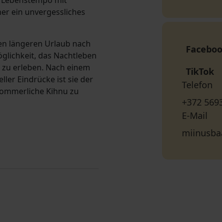
e Lebenstempo mit
er ein unvergessliches
nen längeren Urlaub nach
Facebo
glichkeit, das Nachtleben
zu erleben. Nach einem
TikTok
ler Eindrücke ist sie der
Telefon
sommerliche Kihnu zu
+372 569
E-Mail
miinusba