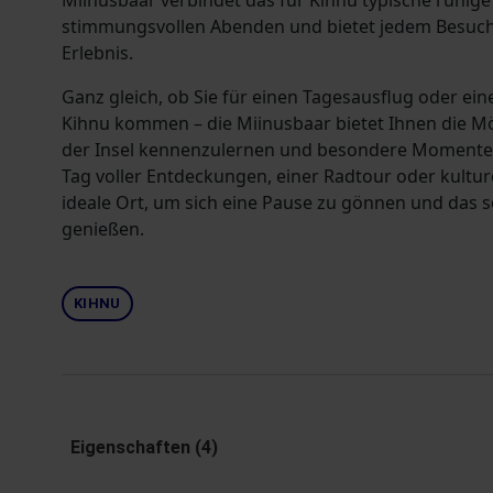
Miinusbaar verbindet das für Kihnu typische ruhig
stimmungsvollen Abenden und bietet jedem Besuch
Erlebnis.
Ganz gleich, ob Sie für einen Tagesausflug oder ei
Kihnu kommen – die Miinusbaar bietet Ihnen die Mö
der Insel kennenzulernen und besondere Momente 
Tag voller Entdeckungen, einer Radtour oder kulturel
ideale Ort, um sich eine Pause zu gönnen und das 
genießen.
KIHNU
Eigenschaften (4)