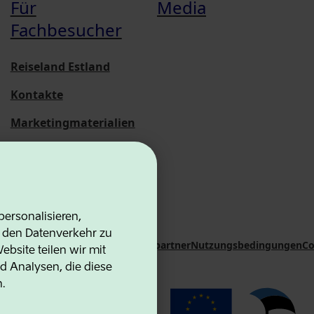
Für
Media
Fachbesucher
Reiseland Estland
Kontakte
Marketingmaterialien
Statistische
Übersichten
ersonalisieren,
d den Datenverkehr zu
on Agency
Kontakte
Kooperationspartner
Nutzungsbedingungen
Co
bsite teilen wir mit
d Analysen, die diese
n.