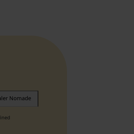
taler Nomade
fined