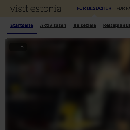
FÜR BESUCHER
FÜR 
Startseite
Aktivitäten
Reiseziele
Reiseplanu
1
/
15