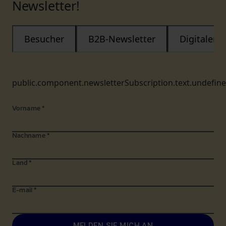
Newsletter!
Besucher
B2B-Newsletter
Digitaler
public.component.newsletterSubscription.text.undefin
Vorname
*
Nachname
*
Land
*
E-mail
*
MELDEN SIE MICH AN