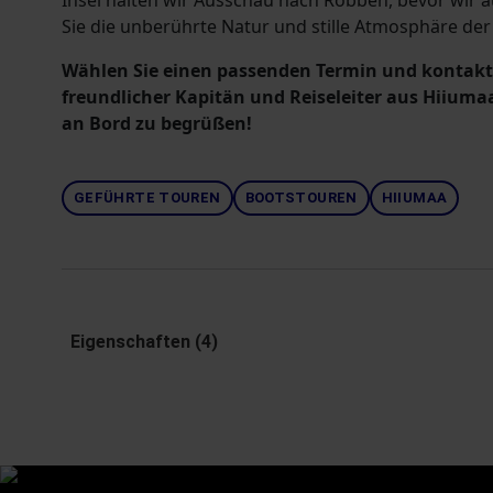
Insel halten wir Ausschau nach Robben, bevor wir a
Sie die unberührte Natur und stille Atmosphäre der
Wählen Sie einen passenden Termin und kontakti
freundlicher Kapitän und Reiseleiter aus Hiiumaa 
an Bord zu begrüßen!
GEFÜHRTE TOUREN
BOOTSTOUREN
HIIUMAA
Eigenschaften (4)