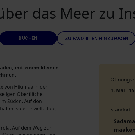
über das Meer zu Ins
BUCHEN
ZU FAVORITEN HINZUFÜGEN
laden, mit einem kleinen
nehmen.
Öffnungsz
ste von Hiiumaa in der
1. Mai - 15
eseligen Oberfläche,
im Süden. Auf den
ffen so eine vielfältige,
Standort
Sadama 
ärdla. Auf dem Weg zur
maako