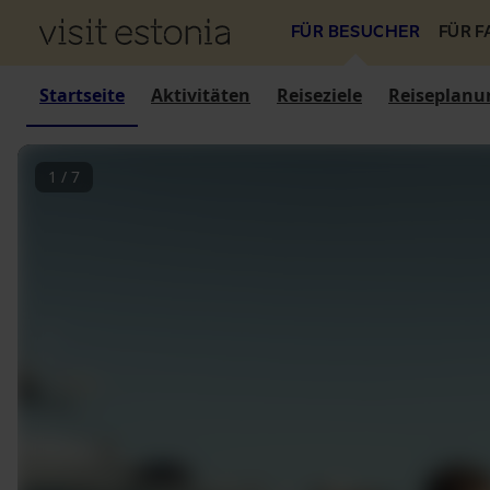
FÜR BESUCHER
FÜR 
Startseite
Aktivitäten
Reiseziele
Reiseplanu
1
/
7