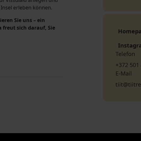
uf Vissulaid anlegen und
 Insel erleben können.
eren Sie uns – ein
freut sich darauf, Sie
Homep
Instag
Telefon
+372 501
E-Mail
tiit@tiitr