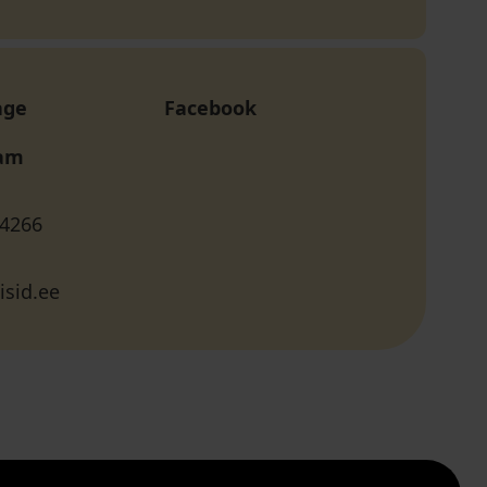
age
Facebook
ram
 4266
eisid.ee