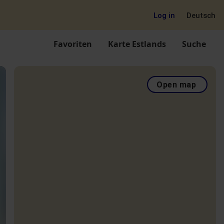
Log in
Deutsch
Favoriten
Karte Estlands
Suche
Open map