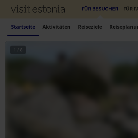
FÜR BESUCHER
FÜR 
Startseite
Aktivitäten
Reiseziele
Reiseplanu
1
/
8