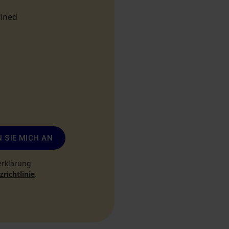
fined
 SIE MICH AN
erklärung
richtlinie
.