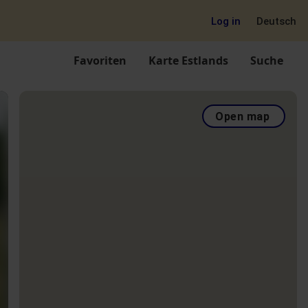
Log in
Deutsch
Favoriten
Karte Estlands
Suche
Open map