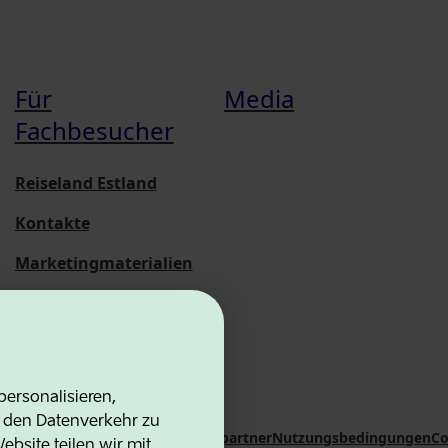
Für
Media
Fachbesucher
Reiseland Estland
Kontakte
Marketingmaterialien
Statistische
Übersichten
ersonalisieren,
d den Datenverkehr zu
on Agency
Kontakte
Kooperationspartner
Nutzungsbedingungen
Co
bsite teilen wir mit