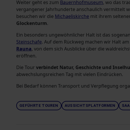
Weiter geht es zum
Bauernhofmuseum
, wo das tra
vergangener Jahrhunderte anschaulich vermittelt wi
besuchen wir die
Michaeliskirche
mit ihrem seltene
Glockenturm
.
Ein besonders ungewöhnlicher Halt ist das sogena
Steinschafe
. Auf dem Rückweg machen wir Halt a
Rauna
, von dem sich Ausblicke über die waldreichs
eröffnen.
Die Tour
verbindet Natur, Geschichte und Insel
abwechslungsreichen Tag mit vielen Eindrücken.
Bei Bedarf können Transport und Verpflegung orga
GEFÜHRTE TOUREN
AUSSICHTSPLATFORMEN
SA