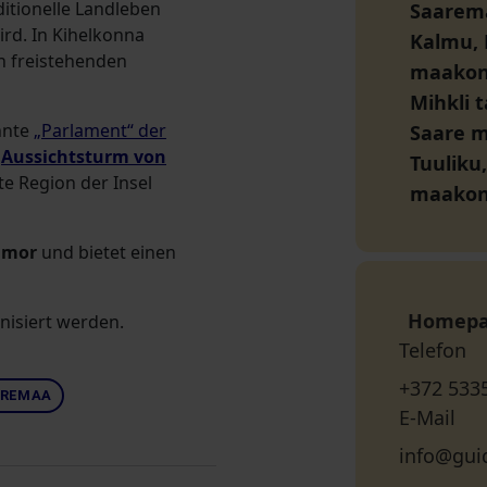
ditionelle Landleben
Saarema
rd. In Kihelkonna
Kalmu, 
n freistehenden
maako
Mihkli 
nnte
„Parlament“ der
Saare 
m
Aussichtsturm von
Tuuliku
te Region der Insel
maako
humor
und bietet einen
Homep
nisiert werden.
Telefon
+372 533
AREMAA
E-Mail
info@gui