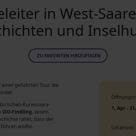
eleiter in West-Saar
hichten und Insel
ZU FAVORITEN HINZUFÜGEN
 einer geführten Tour, die
indet.
Öffnungsz
storischen Kuressaare-
1. Apr - 31
n
OO-Findling
, einem
chichte rankt, dass der
tführen wollte.
Locations