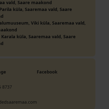
a vald, Saare maakond
Parila küla, Saaremaa vald, Saare
nd
talumuuseum, Viki küla, Saaremaa vald,
maakond
, Karala küla, Saaremaa vald, Saare
nd
age
Facebook
5 8737
dedsaaremaa.com