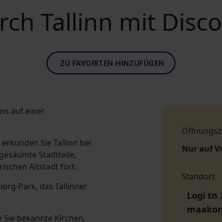
ch Tallinn mit Disc
ZU FAVORITEN HINZUFÜGEN
nns auf einer
Öffnungsz
 erkunden Sie Tallinn bei
Nur auf V
gesäumte Stadtteile,
ischen Altstadt fort.
Standort
rg-Park, das Tallinner
Logi tn 
maako
 Sie bekannte Kirchen,