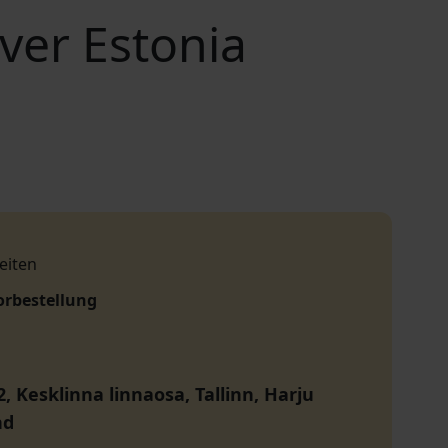
over Estonia
eiten
orbestellung
2, Kesklinna linnaosa, Tallinn, Harju
nd