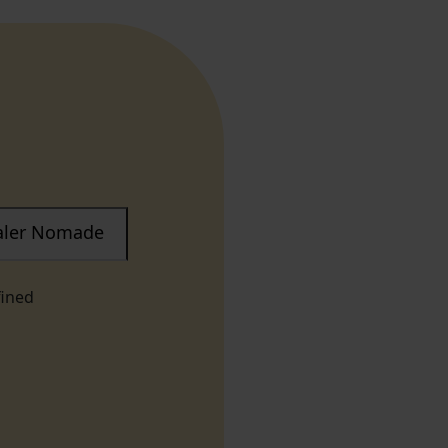
taler Nomade
fined