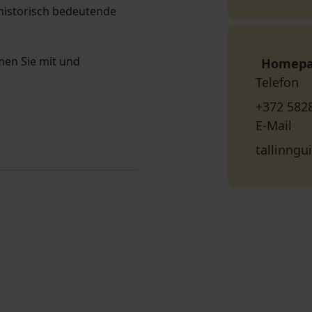
 historisch bedeutende
men Sie mit und
Homep
Telefon
+372 582
E-Mail
tallinng