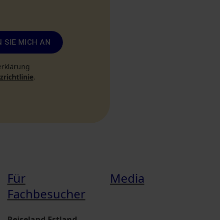
 SIE MICH AN
erklärung
richtlinie
.
Für
Media
Fachbesucher
Reiseland Estland