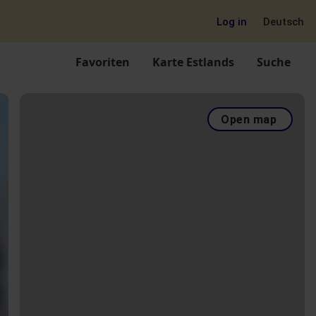
Log in
Deutsch
Favoriten
Karte Estlands
Suche
Open map