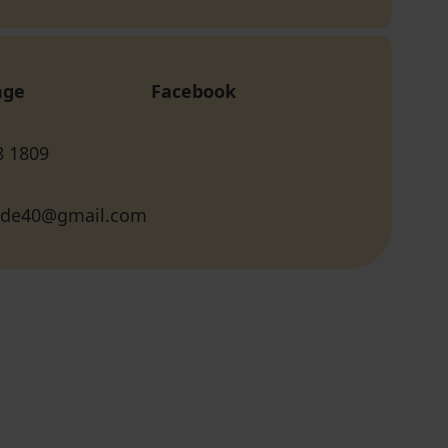
age
Facebook
8 1809
uide40@gmail.com