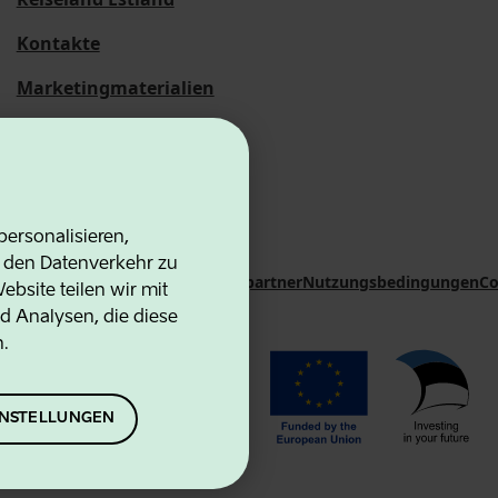
Kontakte
Marketingmaterialien
Statistische
Übersichten
ersonalisieren,
d den Datenverkehr zu
on Agency
Kontakte
Kooperationspartner
Nutzungsbedingungen
Co
bsite teilen wir mit
d Analysen, die diese
n.
EINSTELLUNGEN