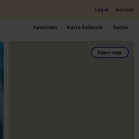
Log in
Deutsch
Favoriten
Karte Estlands
Suche
Open map