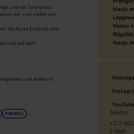
Prangli
gli und der Saunatour:
Harju 
t fahren wir zum Hafen von
Leppne
Viimsi 
ir die Küste Estlands und
Nigulist
Harju 
wald und auf dem
Homep
r beginnen und enden in
Instag
YouTub
Telefon
PRANGLI
+372 562
E-Mail