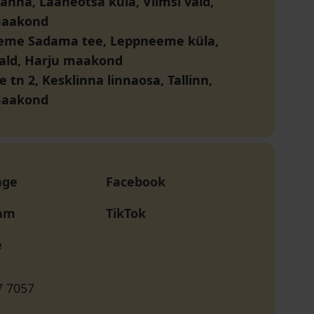
ranna, Lääneotsa küla, Viimsi vald,
maakond
eme Sadama tee, Leppneeme küla,
vald, Harju maakond
e tn 2, Kesklinna linnaosa, Tallinn,
maakond
age
Facebook
ram
TikTok
e
7 7057