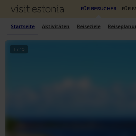
FÜR BESUCHER
FÜR 
Startseite
Aktivitäten
Reiseziele
Reiseplanu
1
/
15