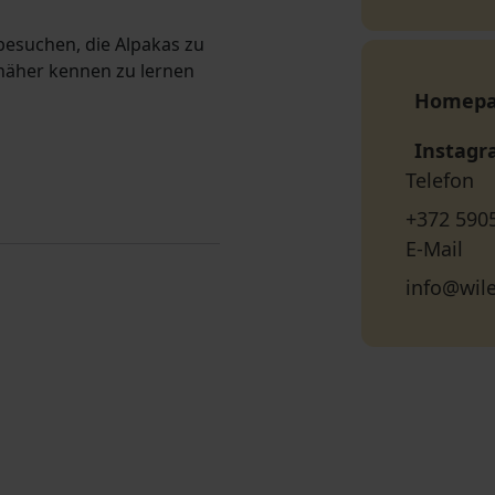
 besuchen, die Alpakas zu
 näher kennen zu lernen
Homep
Instag
Telefon
+372 590
E-Mail
info@wile