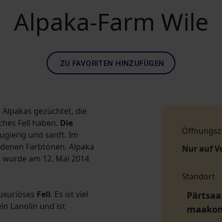
Alpaka-Farm Wile
ZU FAVORITEN HINZUFÜGEN
Alpakas gezüchtet, die
hes Fell haben.
Die
Öffnungsz
ugierig und sanft. Im
edenen Farbtönen. Alpaka
Nur auf V
, wurde am 12. Mai 2014
Standort
luxuriöses
Fell
. Es ist viel
Pärtsaar
ein Lanolin und ist
maako