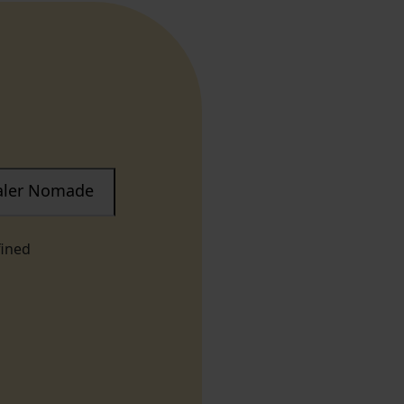
taler Nomade
fined