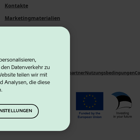
Kontakte
Marketingmaterialien
Statistische
Übersichten
ersonalisieren,
d den Datenverkehr zu
on Agency
Kontakte
Kooperationspartner
Nutzungsbedingungen
Co
bsite teilen wir mit
d Analysen, die diese
n.
EINSTELLUNGEN