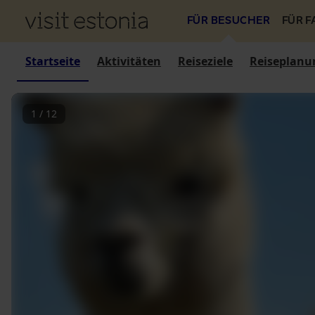
FÜR BESUCHER
FÜR 
Startseite
Aktivitäten
Reiseziele
Reiseplanu
1
/
12