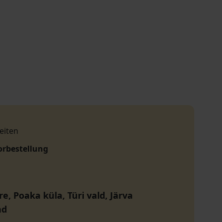
eiten
orbestellung
e, Poaka küla, Türi vald, Järva
nd