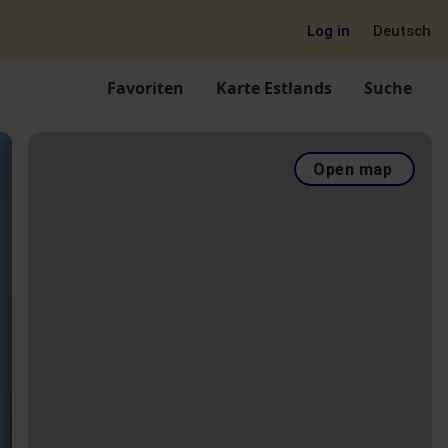
Log in
Deutsch
Favoriten
Karte Estlands
Suche
Open map