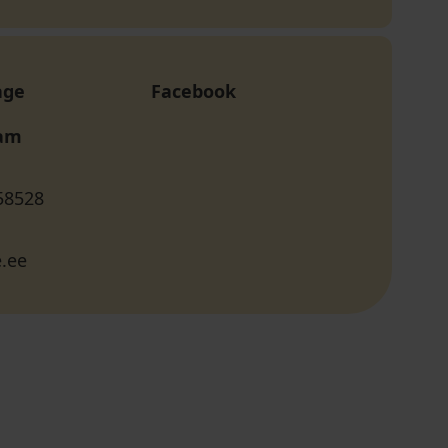
age
Facebook
ram
58528
.ee