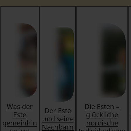
Was der
Die Esten –
Der Este
Este
glückliche
und seine
gemeinhin
nordische
Nachbarn