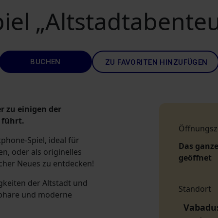
el „Altstadtabenteue
BUCHEN
ZU FAVORITEN HINZUFÜGEN
r zu einigen der
führt.
Öffnungsz
phone-Spiel, ideal für
Das ganze
n, oder als originelles
geöffnet
icher Neues zu entdecken!
gkeiten der Altstadt und
Standort
osphäre und moderne
Vabaduse