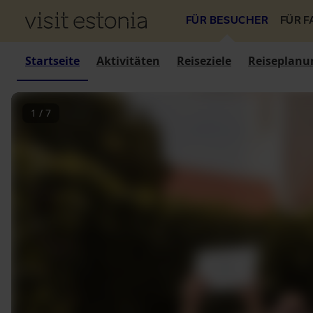
FÜR BESUCHER
FÜR 
Startseite
Aktivitäten
Reiseziele
Reiseplanu
1
/
7