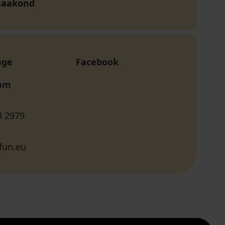
maakond
age
Facebook
ram
3 2979
fun.eu