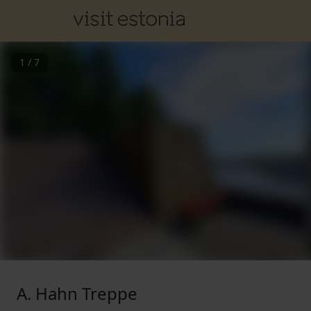
1
/
7
A. Hahn Treppe