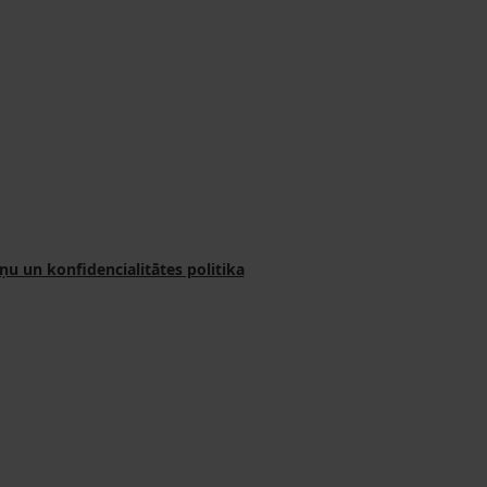
ņu un konfidencialitātes politika