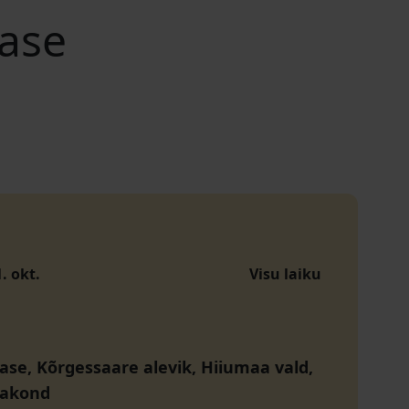
rase
1. okt.
Visu laiku
ase, Kõrgessaare alevik, Hiiumaa vald,
aakond