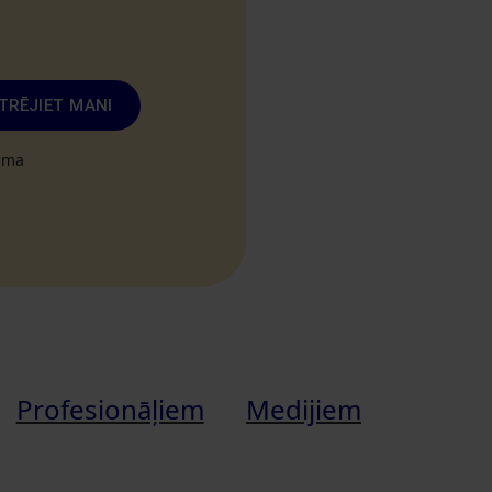
TRĒJIET MANI
tuma
Profesionāļiem
Medijiem