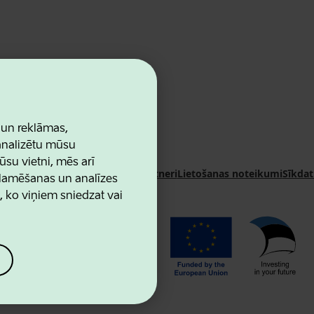
 un reklāmas,
 analizētu mūsu
ūsu vietni, mēs arī
n Agency
Kontakti
Sadarbības partneri
Lietošanas noteikumi
Sīkdat
klamēšanas un analīzes
u, ko viņiem sniedzat vai