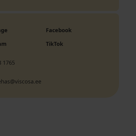
age
Facebook
ram
TikTok
8 1765
tehas@viscosa.ee