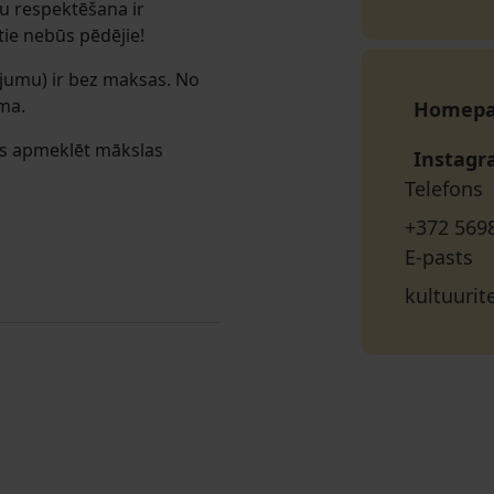
ju respektēšana ir
 tie nebūs pēdējie!
ojumu) ir bez maksas. No
oma.
Homep
ams apmeklēt mākslas
Instag
Telefons
+372 569
E-pasts
kultuuri