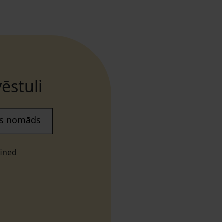
ēstuli
ais nomāds
fined