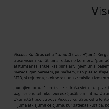
Vis
Viscosa Kultūras ceha līkumotā trase Hījumā, Kerge
trase visiem, kur ātrums rodas no ķermeņa "pumpēš
atstumšanās. Trase, kas pilna ar viļņiem un slīpaji
pieredzi gan bērniem, jauniešiem, gan pieaugušaji
MTB, skrejriteņa, skeitborda un skrituļslidu izmant
Jaunajiem braucējiem trase ir droša vieta, kur prakt
pagriezienu tehniku, pieredzējušākiem - ritma, ātrum
Līkumotā trase atrodas Viscosa Kultūras ceha teritor
Hījumā atklājumu ceļojumā, kur satiekas kustība, ko