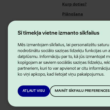
Kurp doties?
Plānošana
Pasākumi
Par mums
Šī tīmekļa vietne izmanto sīkfailus
Mēs izmantojam sīkfailus, lai personalizētu saturu
nodrošinātu sociālo saziņas līdzekļu funkcijas un
datplūsmu. Informāciju par to, kā jūs izmantojat m
Estonian Business and Innovatio
kopīgojam ar saviem sociālās saziņas līdzekļu, re
partneriem, kuri to var apvienot ar citu informācij
ko viņi apkopo, kad lietojat viņu pakalpojumus.
ATĻAUT VISU
MAINĪT SĪKFAILU PREFERENCES