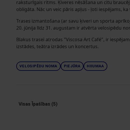
raksturīgais ritms. Ķiveres nēsāšana un citu braucē
obligāta. Nāc un veic pāris apļus - ļoti iespējams, ka
Trases izmantošana (ar savu ķiveri un sporta aprīk
20. jūnija līdz 31. augustam ir atvērta velosipēdu n
Blakus trasei atrodas "Viscosa Art Café", ir iespēj
izstādes, teātra izrādes un koncertus.
VELOSIPĒDU NOMA
PIEJŪRA
HIIUMAA
Visas Īpašības (5)