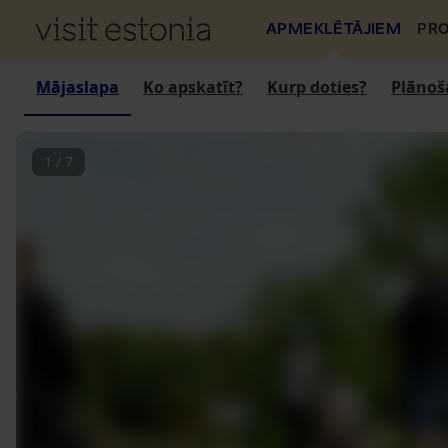
APMEKLĒTĀJIEM
PRO
Mājaslapa
Ko apskatīt?
Kurp doties?
Plānoš
1
/
7