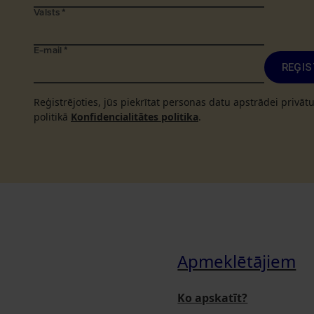
Valsts
*
E-mail
*
REĢIS
Reģistrējoties, jūs piekrītat personas datu apstrādei privā
politikā
Konfidencialitātes politika
.
Apmeklētājiem
Ko apskatīt?