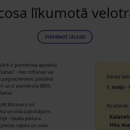
cosa līkumotā velot
PIEVIENOT IZLASEI
sārē ir piemērota apļveida
anas" - bez mīšanas vai
Darba laiki
em pagriezieniem, piedāvā
em un ir piemērota BMX,
1. maijs - 
ošanai.
izēt līdzsvaru un
Atrašanās
a un stila izaicinājums.
Kalateh
ijā - ideāla pietura
Hiiu m
pienas sajūta un salai