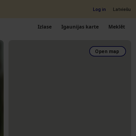
Log in
Latviešu
Izlase
Igaunijas karte
Meklēt
Open map