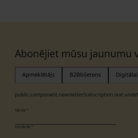
Abonējiet mūsu jaunumu v
Apmeklētājs
B2Bbiļetens
Digitāl
public.component.newsletterSubscription.text.unde
Vārds
*
Uzvārds
*