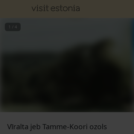
1
/
4
Vīralta jeb Tamme-Koori ozols