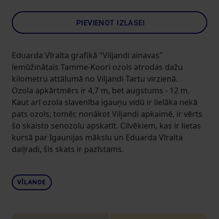
PIEVIENOT IZLASEI
Eduarda Vīralta grafikā "Viljandi ainavas"
iemūžinātais Tamme-Koori ozols atrodas dažu
kilometru attālumā no Viljandi Tartu virzienā.
Ozola apkārtmērs ir 4,7 m, bet augstums - 12 m.
Kaut arī ozola slavenība igauņu vidū ir lielāka nekā
pats ozols, tomēr, nonākot Viljandi apkaimē, ir vērts
šo skaisto senozolu apskatīt. Cilvēkiem, kas ir lietas
kursā par Igaunijas mākslu un Eduarda Vīralta
daiļradi, šis skats ir pazīstams.
VĪLANDE