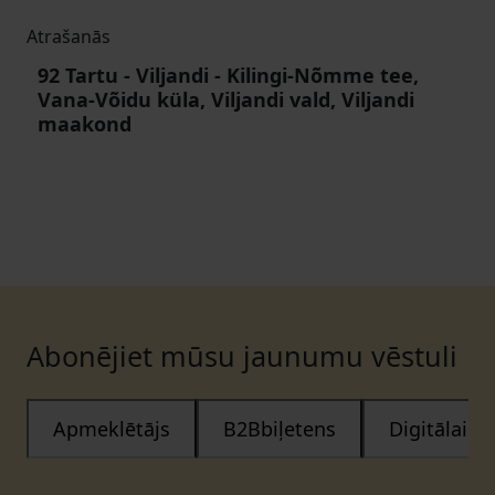
Atrašanās
92 Tartu - Viljandi - Kilingi-Nõmme tee,
Vana-Võidu küla, Viljandi vald, Viljandi
maakond
Abonējiet mūsu jaunumu vēstuli
Apmeklētājs
B2Bbiļetens
Digitālais