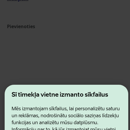
Pievienoties
Estonian Business and Innovation Agency
Šī tīmekļa vietne izmanto sīkfailus
Kontakti
Sadarbības partneri
Mēs izmantojam sīkfailus, lai personalizētu saturu
Lietošanas noteikumi
un reklāmas, nodrošinātu sociālo saziņas līdzekļu
Sīkdatņu un konfidencialitātes politika
funkcijas un analizētu mūsu datplūsmu.
Informāciju par to, kā jūs izmantojat mūsu vietni,