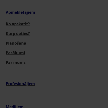
Apmeklētājiem
Ko apskatīt?
Kurp doties?
Plānošana
Pasākumi
Par mums
Profesionāļiem
Medijiem