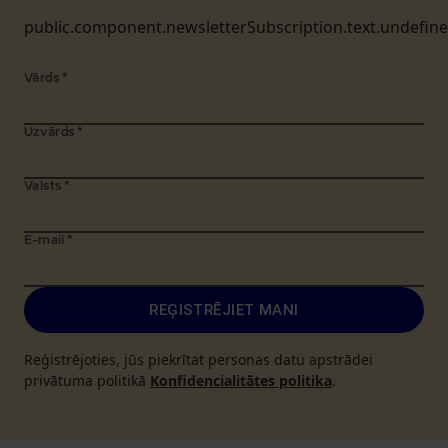
public.component.newsletterSubscription.text.undefin
Vārds
*
Uzvārds
*
Valsts
*
E-mail
*
REĢISTRĒJIET MANI
Reģistrējoties, jūs piekrītat personas datu apstrādei
privātuma politikā
Konfidencialitātes politika
.