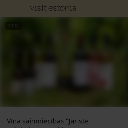
1
/
14
Vīna saimniecības "Järiste