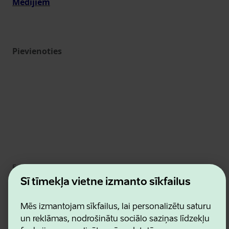
Medijiem
Pievienoties
Estonian Business and Innovation Agency
Kontakti
Šī tīmekļa vietne izmanto sīkfailus
Sadarbības partneri
Lietošanas noteikumi
Mēs izmantojam sīkfailus, lai personalizētu saturu
Sīkdatņu un konfidencialitātes politika
un reklāmas, nodrošinātu sociālo saziņas līdzekļu