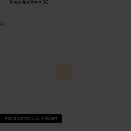
Visas Īpašības (4)
Attēla autors
:
E&S Videoart