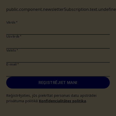
public.component.newsletterSubscription.text.undefin
Vārds
*
Uzvārds
*
Valsts
*
E-mail
*
REĢISTRĒJIET MANI
Reģistrējoties, jūs piekrītat personas datu apstrādei
privātuma politikā
Konfidencialitātes politika
.