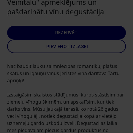
Veinitalu" apmeklējums un
pašdarinātu vīnu degustācija
REZERVĒT
PIEVIENOT IZLASEI
Nāc baudīt lauku saimniecības romantiku, plašus
skatus un igauņu vīnus Jeristes vīna darītavā Tartu
apriņķī!
Izstaigāsim skaistos stādījumus, kuros stāstīsim par
ziemeļu vīnogu šķirnēm, un apskatīsim, kur tiek
darīts vīns. Mūsu jaukajā terasē, ko rotā 26 gadus
veci vīnogulāji, notiek degustācija kopā ar vietējo
uzņēmēju gardo uzkodu izvēli. Degustācijas laikā
mēs piedāvājam piecus gardus produktus no