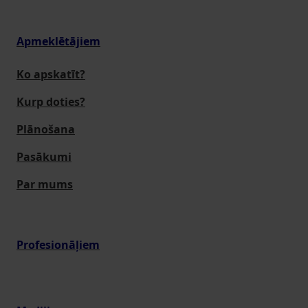
Apmeklētājiem
Ko apskatīt?
Kurp doties?
Plānošana
Pasākumi
Par mums
Profesionāļiem