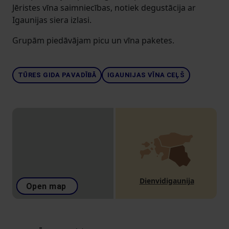
Jēristes vīna saimniecības, notiek degustācija ar
Igaunijas siera izlasi.
Grupām piedāvājam picu un vīna paketes.
TŪRES GIDA PAVADĪBĀ
IGAUNIJAS VĪNA CEĻŠ
Dienvidigaunija
Open map