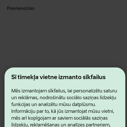
Pievienoties
Estonian Business and Innovation Agency
Šī tīmekļa vietne izmanto sīkfailus
Kontakti
Sadarbības partneri
Lietošanas noteikumi
Mēs izmantojam sīkfailus, lai personalizētu saturu
Sīkdatņu un konfidencialitātes politika
un reklāmas, nodrošinātu sociālo saziņas līdzekļu
funkcijas un analizētu mūsu datplūsmu.
Informāciju par to, kā jūs izmantojat mūsu vietni,
mēs arī kopīgojam ar saviem sociālās saziņas
līdzekļu, reklamēšanas un analīzes partneriem,