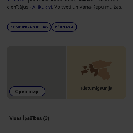
cienītājus -
Allikukivi
, Voltveti un Vana-Kepu muižas.
KEMPINGA VIETAS
PĒRNAVA
Rietumigaunija
Open map
Visas Īpašības (3)