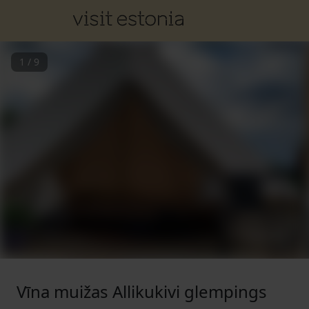
1
/
9
Vīna muižas Allikukivi glempings