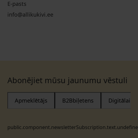
E-pasts
info@allikukivi.ee
Abonējiet mūsu jaunumu vēstuli
Apmeklētājs
B2Bbiļetens
Digitālais
public.component.newsletterSubscription.text.undefin