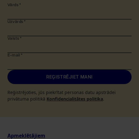
Vārds
*
Uzvārds
*
Valsts
*
E-mail
*
REĢISTRĒJIET MANI
Reģistrējoties, jūs piekrītat personas datu apstrādei
privātuma politikā
Konfidencialitātes politika
.
Apmeklētājiem