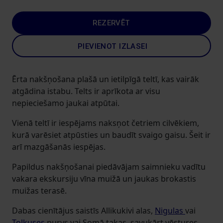
REZERVĒT
PIEVIENOT IZLASEI
Ērta nakšņošana plašā un ietilpīgā teltī, kas vairāk
atgādina istabu. Telts ir aprīkota ar visu
nepieciešamo jaukai atpūtai.
Vienā teltī ir iespējams naksņot četriem cilvēkiem,
kurā varēsiet atpūsties un baudīt svaigo gaisu. Šeit ir
arī mazgāšanās iespējas.
Papildus nakšņošanai piedāvājam saimnieku vadītu
vakara ekskursiju vīna muižā un jaukas brokastis
muižas terasē.
Dabas cienītājus saistīs Allikukivi alas,
Nigulas
vai
Tolkuses
purvs vai Somā takas, savukārt vēstures