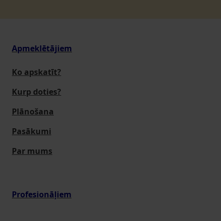
Apmeklētājiem
Ko apskatīt?
Kurp doties?
Plānošana
Pasākumi
Par mums
Profesionāļiem