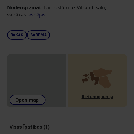
Noderīgi zināt:
Lai nokļūtu uz Vilsandi salu, ir
vairākas
iespējas
.
BĀKAS
SĀREMĀ
Rietumigaunija
Open map
Visas Īpašības (1)