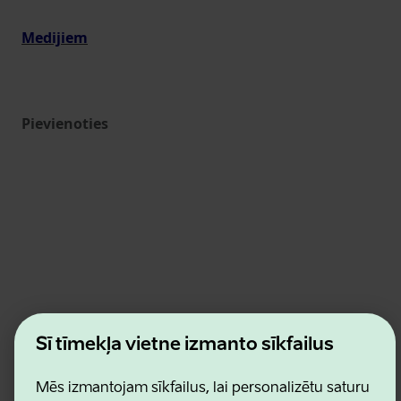
Medijiem
Pievienoties
Estonian Business and Innovation Agency
Šī tīmekļa vietne izmanto sīkfailus
Kontakti
Sadarbības partneri
Lietošanas noteikumi
Mēs izmantojam sīkfailus, lai personalizētu saturu