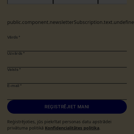
public.component.newsletterSubscription.text.undefin
Vārds
*
Uzvārds
*
Valsts
*
E-mail
*
REĢISTRĒJIET MANI
Reģistrējoties, jūs piekrītat personas datu apstrādei
privātuma politikā
Konfidencialitātes politika
.