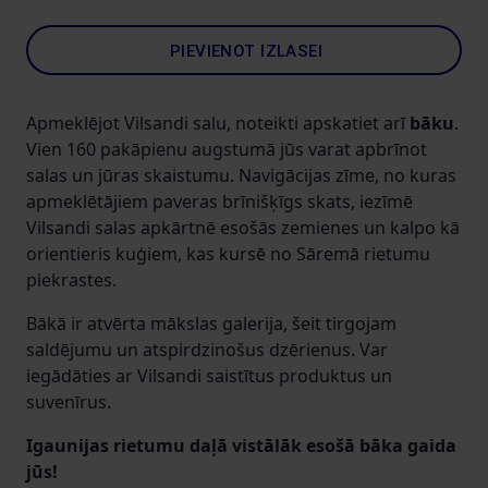
PIEVIENOT IZLASEI
Apmeklējot Vilsandi salu, noteikti apskatiet arī
bāku
.
Vien 160 pakāpienu augstumā jūs varat apbrīnot
salas un jūras skaistumu. Navigācijas zīme, no kuras
apmeklētājiem paveras brīnišķīgs skats, iezīmē
Vilsandi salas apkārtnē esošās zemienes un kalpo kā
orientieris kuģiem, kas kursē no Sāremā rietumu
piekrastes.
Bākā ir atvērta mākslas galerija, šeit tirgojam
saldējumu un atspirdzinošus dzērienus. Var
iegādāties ar Vilsandi saistītus produktus un
suvenīrus.
Igaunijas rietumu daļā vistālāk esošā bāka gaida
jūs!