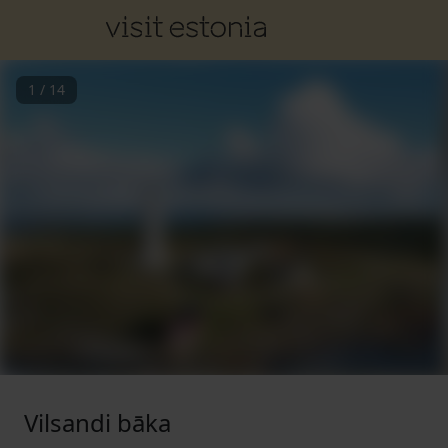
1
/
14
Vilsandi bāka