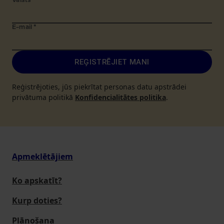
Valsts
*
E-mail
*
REĢISTRĒJIET MANI
Reģistrējoties, jūs piekrītat personas datu apstrādei
privātuma politikā
Konfidencialitātes politika
.
Apmeklētājiem
Ko apskatīt?
Kurp doties?
Plānošana