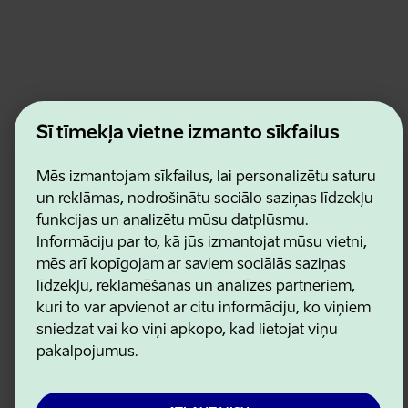
Estonian Business and Innovation Agency
Šī tīmekļa vietne izmanto sīkfailus
Kontakti
Sadarbības partneri
Lietošanas noteikumi
Mēs izmantojam sīkfailus, lai personalizētu saturu
Sīkdatņu un konfidencialitātes politika
un reklāmas, nodrošinātu sociālo saziņas līdzekļu
funkcijas un analizētu mūsu datplūsmu.
Informāciju par to, kā jūs izmantojat mūsu vietni,
mēs arī kopīgojam ar saviem sociālās saziņas
līdzekļu, reklamēšanas un analīzes partneriem,
kuri to var apvienot ar citu informāciju, ko viņiem
sniedzat vai ko viņi apkopo, kad lietojat viņu
pakalpojumus.