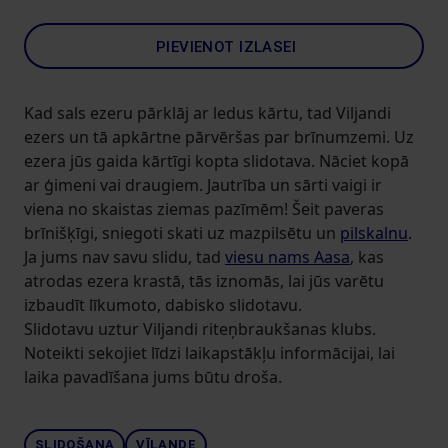
PIEVIENOT IZLASEI
Kad sals ezeru pārklāj ar ledus kārtu, tad Viljandi
ezers un tā apkārtne pārvēršas par brīnumzemi. Uz
ezera jūs gaida kārtīgi kopta slidotava. Nāciet kopā
ar ģimeni vai draugiem. Jautrība un sārti vaigi ir
viena no skaistas ziemas pazīmēm! Šeit paveras
brīnišķīgi, sniegoti skati uz mazpilsētu un
pilskalnu
.
Ja jums nav savu slidu, tad
viesu nams Aasa
, kas
atrodas ezera krastā, tās iznomās, lai jūs varētu
izbaudīt līkumoto, dabisko slidotavu.
Slidotavu uztur Viljandi riteņbraukšanas klubs.
Noteikti sekojiet līdzi laikapstākļu informācijai, lai
laika pavadīšana jums būtu droša.
SLIDOŠANA
VĪLANDE