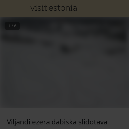
1
/
6
Viljandi ezera dabiskā slidotava