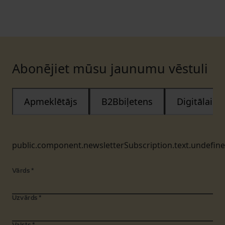
Abonējiet mūsu jaunumu vēstuli
Apmeklētājs
B2Bbiļetens
Digitālais
public.component.newsletterSubscription.text.undefin
Vārds
*
Uzvārds
*