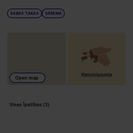
DABAS TAKAS
SĀREMĀ
Rietumigaunija
Open map
Visas Īpašības (3)