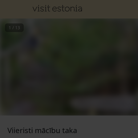
1
/
13
Viieristi mācību taka