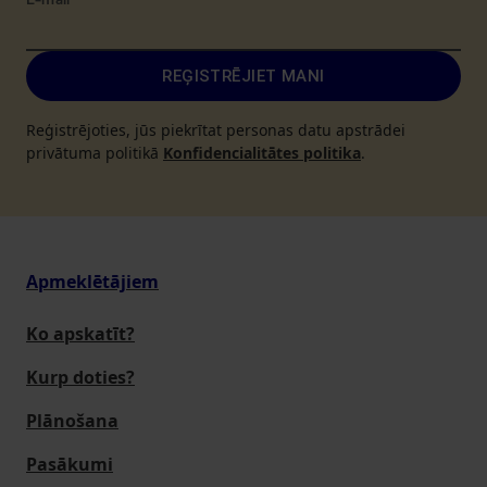
E-mail
*
REĢISTRĒJIET MANI
Reģistrējoties, jūs piekrītat personas datu apstrādei
privātuma politikā
Konfidencialitātes politika
.
Apmeklētājiem
Ko apskatīt?
Kurp doties?
Plānošana
Pasākumi