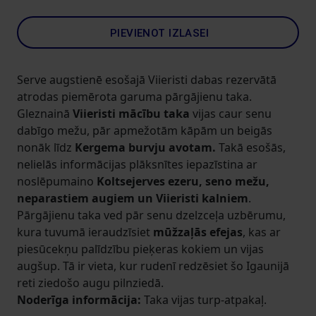
PIEVIENOT IZLASEI
Serve augstienē esošajā Viieristi dabas rezervātā
atrodas piemērota garuma pārgājienu taka.
Gleznainā
Viieristi mācību taka
vijas caur senu
dabīgo mežu, pār apmežotām kāpām un beigās
nonāk līdz
Kergema burvju avotam.
Takā esošās,
nelielās informācijas plāksnītes iepazīstina ar
noslēpumaino
Koltsejerves ezeru, seno mežu,
neparastiem augiem un Viieristi kalniem
.
Pārgājienu taka ved pār senu dzelzceļa uzbērumu,
kura tuvumā ieraudzīsiet
mūžzaļās efejas
, kas ar
piesūcekņu palīdzību pieķeras kokiem un vijas
augšup. Tā ir vieta, kur rudenī redzēsiet šo Igaunijā
reti ziedošo augu pilnziedā.
Noderīga informācija:
Taka vijas turp-atpakaļ.