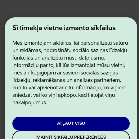
Estonian Business and Innovation Agency
Šī tīmekļa vietne izmanto sīkfailus
Kontakti
Sadarbības partneri
Lietošanas noteikumi
Mēs izmantojam sīkfailus, lai personalizētu saturu
Sīkdatņu un konfidencialitātes politika
un reklāmas, nodrošinātu sociālo saziņas līdzekļu
funkcijas un analizētu mūsu datplūsmu.
Informāciju par to, kā jūs izmantojat mūsu vietni,
mēs arī kopīgojam ar saviem sociālās saziņas
līdzekļu, reklamēšanas un analīzes partneriem,
kuri to var apvienot ar citu informāciju, ko viņiem
sniedzat vai ko viņi apkopo, kad lietojat viņu
pakalpojumus.
ATĻAUT VISU
MAINĪT SĪKFAILU PREFERENCES