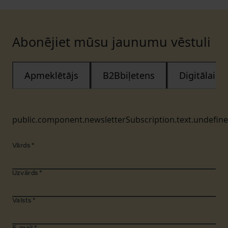
Abonējiet mūsu jaunumu vēstuli
Apmeklētājs
B2Bbiļetens
Digitālais
public.component.newsletterSubscription.text.undefin
Vārds
*
Uzvārds
*
Valsts
*