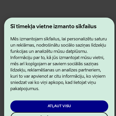
Estonian Business and Innovation Agency
Kontakti
Šī tīmekļa vietne izmanto sīkfailus
Sadarbības partneri
Lietošanas noteikumi
Mēs izmantojam sīkfailus, lai personalizētu saturu
Sīkdatņu un konfidencialitātes politika
un reklāmas, nodrošinātu sociālo saziņas līdzekļu
funkcijas un analizētu mūsu datplūsmu.
Informāciju par to, kā jūs izmantojat mūsu vietni,
mēs arī kopīgojam ar saviem sociālās saziņas
līdzekļu, reklamēšanas un analīzes partneriem,
kuri to var apvienot ar citu informāciju, ko viņiem
sniedzat vai ko viņi apkopo, kad lietojat viņu
pakalpojumus.
ATĻAUT VISU