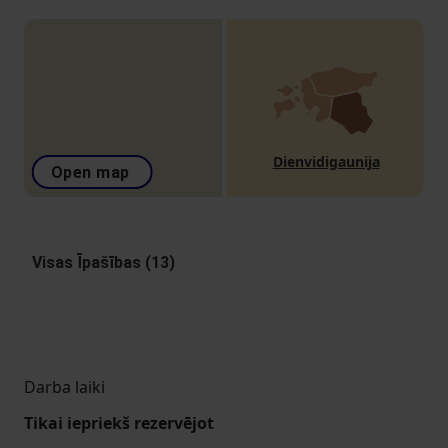
Dienvidigaunija
Open map
Visas Īpašības (13)
Darba laiki
Tikai iepriekš rezervējot