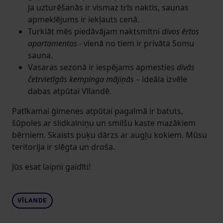
Ja uzturēšanās ir vismaz trīs naktis, saunas
apmeklējums ir iekļauts cenā.
Turklāt mēs piedāvājam naktsmītni
divos ērtos
apartamentos
- vienā no tiem ir privāta Somu
sauna.
Vasaras sezonā ir iespējams apmesties
divās
četrvietīgās kempinga mājiņās
– ideāla izvēle
dabas atpūtai Vīlandē.
Patīkamai ģimenes atpūtai pagalmā ir batuts,
šūpoles ar slidkalniņu un smilšu kaste mazākiem
bērniem. Skaists puķu dārzs ar augļu kokiem.
Mūsu
teritorija ir slēgta un droša.
Jūs esat laipni gaidīti!
VĪLANDE