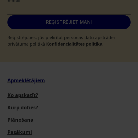
E-mail
*
REĢISTRĒJIET MANI
Reģistrējoties, jūs piekrītat personas datu apstrādei
privātuma politikā
Konfidencialitātes politika
.
Apmeklētājiem
Ko apskatīt?
Kurp doties?
Plānošana
Pasākumi