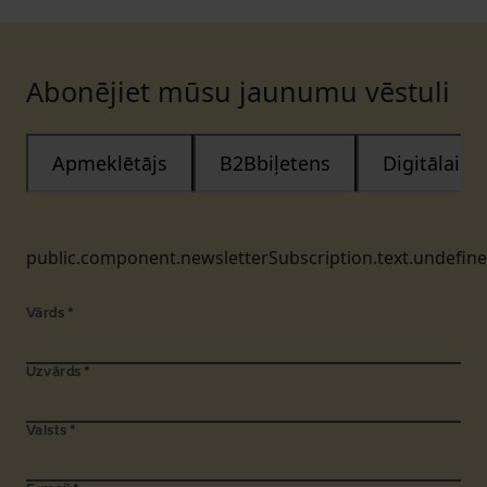
Abonējiet mūsu jaunumu vēstuli
Apmeklētājs
B2Bbiļetens
Digitālais
public.component.newsletterSubscription.text.undefin
Vārds
*
Uzvārds
*
Valsts
*