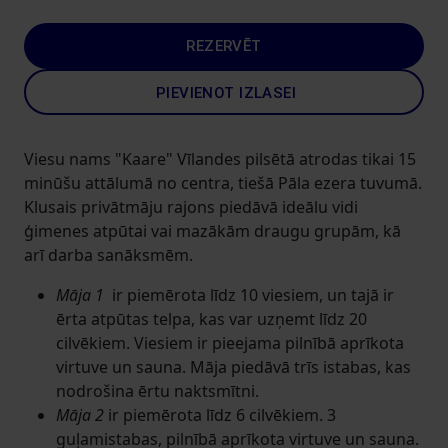
REZERVĒT
PIEVIENOT IZLASEI
Viesu nams "Kaare" Vīlandes pilsētā atrodas tikai 15
minūšu attālumā no centra, tiešā Pāla ezera tuvumā.
Klusais privātmāju rajons piedāvā ideālu vidi
ģimenes atpūtai vai mazākām draugu grupām, kā
arī darba sanāksmēm.
Māja 1
ir piemērota līdz 10 viesiem, un tajā ir
ērta atpūtas telpa, kas var uzņemt līdz 20
cilvēkiem. Viesiem ir pieejama pilnībā aprīkota
virtuve un sauna. Māja piedāvā trīs istabas, kas
nodrošina ērtu naktsmītni.
Māja 2
ir piemērota līdz 6 cilvēkiem. 3
guļamistabas, pilnībā aprīkota virtuve un sauna.