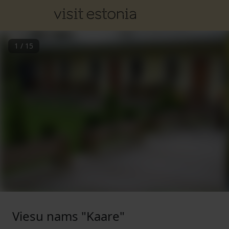
1
/
15
Viesu nams "Kaare"