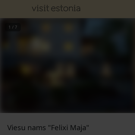
1
/
7
Viesu nams "Felixi Maja"