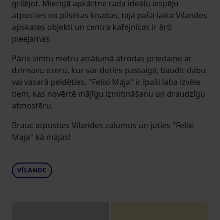
grilējot. Mierīgā apkārtne rada ideālu iespēju
atpūsties no pilsētas kņadas, tajā pašā laikā Vīlandes
apskates objekti un centra kafejnīcas ir ērti
pieejamas.
Pāris simtu metru attālumā atrodas priedaine ar
dzirnavu ezeru, kur var doties pastaigā, baudīt dabu
vai vasarā peldēties. "Felixi Maja" ir īpaši laba izvēle
tiem, kas novērtē mājīgu izmitināšanu un draudzīgu
atmosfēru.
Brauc atpūsties Vīlandes zaļumos un jūties "Felixi
Maja" kā mājās!
VĪLANDE