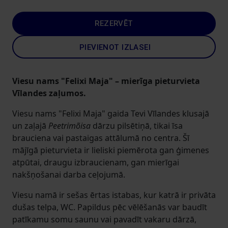
REZERVĒT
PIEVIENOT IZLASEI
Viesu nams "Felixi Maja" – mierīga pieturvieta
Vīlandes zaļumos.
Viesu nams "Felixi Maja" gaida Tevi Vīlandes klusajā
un zaļajā
Peetrimõisa
dārzu pilsētiņā, tikai īsa
brauciena vai pastaigas attālumā no centra. Šī
mājīgā pieturvieta ir lieliski piemērota gan ģimenes
atpūtai, draugu izbraucienam, gan mierīgai
nakšņošanai darba ceļojumā.
Viesu namā ir sešas ērtas istabas, kur katrā ir privāta
dušas telpa, WC. Papildus pēc vēlēšanās var baudīt
patīkamu somu saunu vai pavadīt vakaru dārzā,