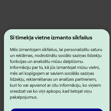
Estonian Business and Innovation Agency
Kontakti
Šī tīmekļa vietne izmanto sīkfailus
Sadarbības partneri
Lietošanas noteikumi
Mēs izmantojam sīkfailus, lai personalizētu saturu
Sīkdatņu un konfidencialitātes politika
un reklāmas, nodrošinātu sociālo saziņas līdzekļu
funkcijas un analizētu mūsu datplūsmu.
Informāciju par to, kā jūs izmantojat mūsu vietni,
mēs arī kopīgojam ar saviem sociālās saziņas
līdzekļu, reklamēšanas un analīzes partneriem,
kuri to var apvienot ar citu informāciju, ko viņiem
sniedzat vai ko viņi apkopo, kad lietojat viņu
pakalpojumus.