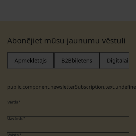
Abonējiet mūsu jaunumu vēstuli
Apmeklētājs
B2Bbiļetens
Digitālais
public.component.newsletterSubscription.text.undefin
Vārds
*
Uzvārds
*
Valsts
*