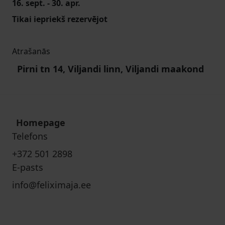
16. sept. - 30. apr.
Tikai iepriekš rezervējot
Atrašanās
Pirni tn 14, Viljandi linn, Viljandi maakond
Homepage
Telefons
+372 501 2898
E-pasts
info@feliximaja.ee