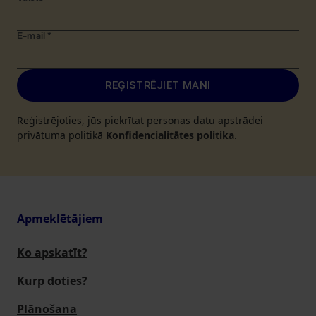
E-mail
*
REĢISTRĒJIET MANI
Reģistrējoties, jūs piekrītat personas datu apstrādei
privātuma politikā
Konfidencialitātes politika
.
Apmeklētājiem
Ko apskatīt?
Kurp doties?
Plānošana