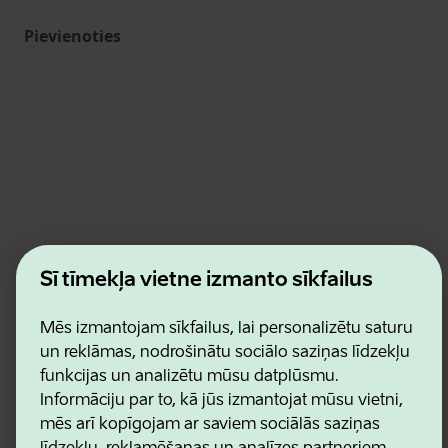
Pievienoties
Estonian Business and Innovation Agency
Šī tīmekļa vietne izmanto sīkfailus
Kontakti
Sadarbības partneri
Lietošanas noteikumi
Mēs izmantojam sīkfailus, lai personalizētu saturu
Sīkdatņu un konfidencialitātes politika
un reklāmas, nodrošinātu sociālo saziņas līdzekļu
funkcijas un analizētu mūsu datplūsmu.
Informāciju par to, kā jūs izmantojat mūsu vietni,
mēs arī kopīgojam ar saviem sociālās saziņas