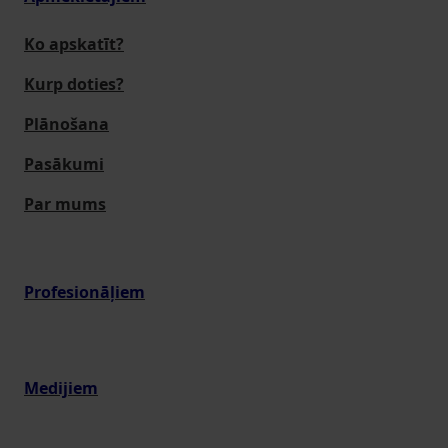
Ko apskatīt?
Kurp doties?
Plānošana
Pasākumi
Par mums
Profesionāļiem
Medijiem