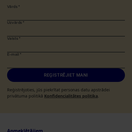
Vārds
*
Uzvārds
*
Valsts
*
E-mail
*
REĢISTRĒJIET MANI
Reģistrējoties, jūs piekrītat personas datu apstrādei
privātuma politikā
Konfidencialitātes politika
.
Apmeklētājiem