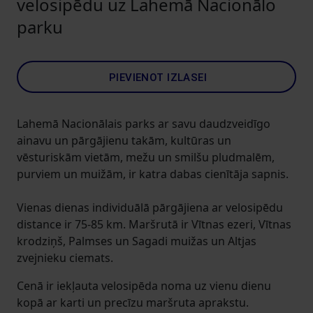
velosipēdu uz Lahemā Nacionālo
parku
PIEVIENOT IZLASEI
Lahemā Nacionālais parks ar savu daudzveidīgo
ainavu un pārgājienu takām, kultūras un
vēsturiskām vietām, mežu un smilšu pludmalēm,
purviem un muižām, ir katra dabas cienītāja sapnis.
Vienas dienas individuālā pārgājiena ar velosipēdu
distance ir 75-85 km. Maršrutā ir Vītnas ezeri, Vītnas
krodziņš, Palmses un Sagadi muižas un Altjas
zvejnieku ciemats.
Cenā ir iekļauta velosipēda noma uz vienu dienu
kopā ar karti un precīzu maršruta aprakstu.