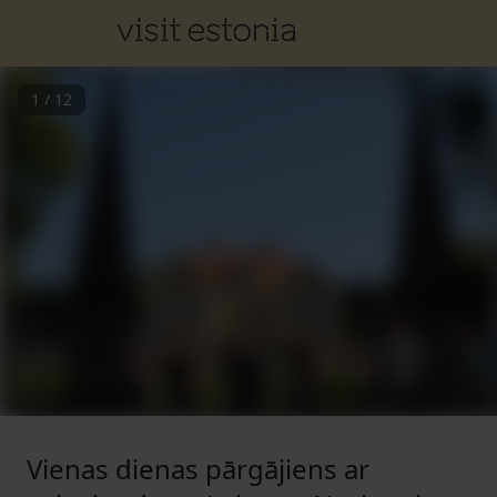
1
/
12
Vienas dienas pārgājiens ar