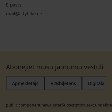
E-pasts
mail@citybike.ee
Abonējiet mūsu jaunumu vēstuli
Apmeklētājs
B2Bbiļetens
Digitālais
public.component.newsletterSubscription.text.undefin