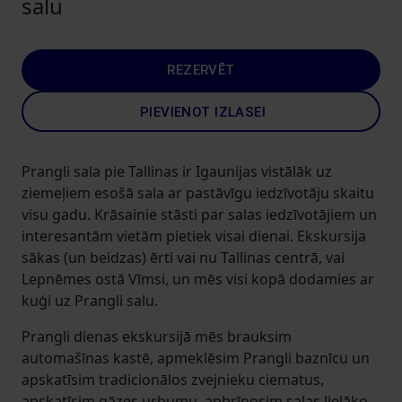
salu
REZERVĒT
PIEVIENOT IZLASEI
Prangli sala pie Tallinas ir Igaunijas vistālāk uz
ziemeļiem esošā sala ar pastāvīgu iedzīvotāju skaitu
visu gadu. Krāsainie stāsti par salas iedzīvotājiem un
interesantām vietām pietiek visai dienai. Ekskursija
sākas (un beidzas) ērti vai nu Tallinas centrā, vai
Lepnēmes ostā Vīmsi, un mēs visi kopā dodamies ar
kuģi uz Prangli salu.
Prangli dienas ekskursijā mēs brauksim
automašīnas kastē, apmeklēsim Prangli baznīcu un
apskatīsim tradicionālos zvejnieku ciematus,
apskatīsim gāzes urbumu, apbrīnosim salas lielāko