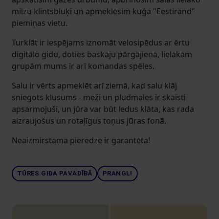
milzu klintsbluķi un apmeklēsim kuģa "Eestirand"
piemiņas vietu.
Turklāt ir iespējams iznomāt velosipēdus ar ērtu
digitālo gidu, doties baskāju pārgājienā, lielākām
grupām mums ir arī komandas spēles.
Salu ir vērts apmeklēt arī ziemā, kad salu klāj
sniegots klusums - meži un pludmales ir skaisti
apsarmojuši, un jūra var būt ledus klāta, kas rada
aizraujošus un rotaļīgus toņus jūras fonā.
Neaizmirstama pieredze ir garantēta!
TŪRES GIDA PAVADĪBĀ
PRANGLI