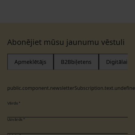
Abonējiet mūsu jaunumu vēstuli
Apmeklētājs
B2Bbiļetens
Digitālais
public.component.newsletterSubscription.text.undefin
Vārds
*
Uzvārds
*