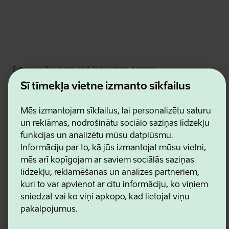
Estonian Business and Innovation Agency
Kontakti
Šī tīmekļa vietne izmanto sīkfailus
Sadarbības partneri
Lietošanas noteikumi
Sīkdatņu un konfidencialitātes politika
Mēs izmantojam sīkfailus, lai personalizētu saturu
un reklāmas, nodrošinātu sociālo saziņas līdzekļu
funkcijas un analizētu mūsu datplūsmu.
Informāciju par to, kā jūs izmantojat mūsu vietni,
mēs arī kopīgojam ar saviem sociālās saziņas
līdzekļu, reklamēšanas un analīzes partneriem,
kuri to var apvienot ar citu informāciju, ko viņiem
sniedzat vai ko viņi apkopo, kad lietojat viņu
pakalpojumus.