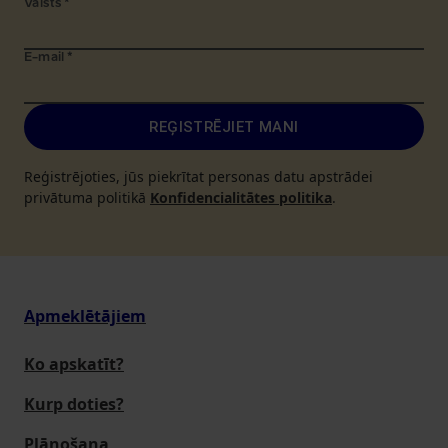
Valsts
*
E-mail
*
REĢISTRĒJIET MANI
Reģistrējoties, jūs piekrītat personas datu apstrādei
privātuma politikā
Konfidencialitātes politika
.
Apmeklētājiem
Ko apskatīt?
Kurp doties?
Plānošana