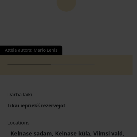
Attēla autors
:
Mario Lehis
Darba laiki
Tikai iepriekš rezervējot
Locations
Kelnase sadam, Kelnase küla, Viimsi vald,