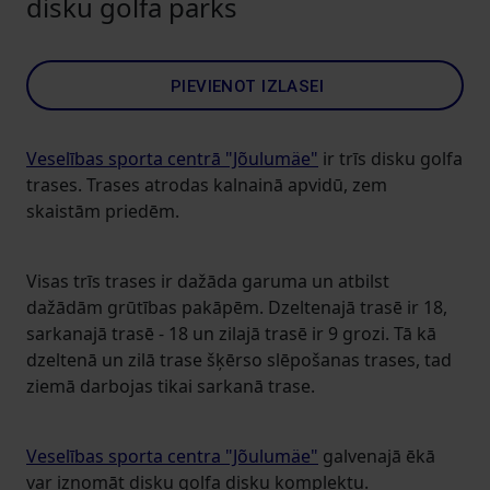
disku golfa parks
PIEVIENOT IZLASEI
Veselības sporta centrā "Jõulumäe"
ir trīs disku golfa
trases. Trases atrodas kalnainā apvidū, zem
skaistām priedēm.
Visas trīs trases ir dažāda garuma un atbilst
dažādām grūtības pakāpēm. Dzeltenajā trasē ir 18,
sarkanajā trasē - 18 un zilajā trasē ir 9 grozi. Tā kā
dzeltenā un zilā trase šķērso slēpošanas trases, tad
ziemā darbojas tikai sarkanā trase.
Veselības sporta centra "Jõulumäe"
galvenajā ēkā
var iznomāt disku golfa disku komplektu.