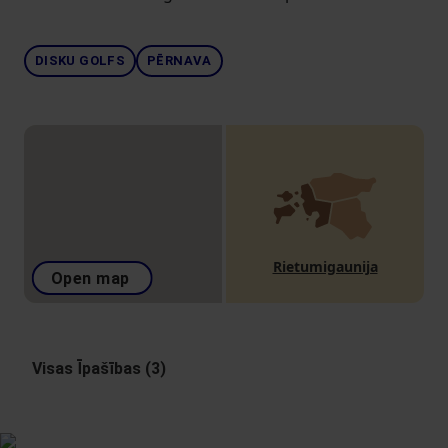
DISKU GOLFS
PĒRNAVA
Rietumigaunija
Open map
Visas Īpašības (3)