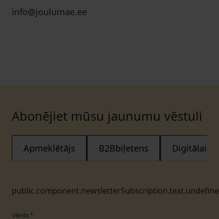
info@joulumae.ee
Abonējiet mūsu jaunumu vēstuli
Apmeklētājs
B2Bbiļetens
Digitālais
public.component.newsletterSubscription.text.undefin
Vārds
*