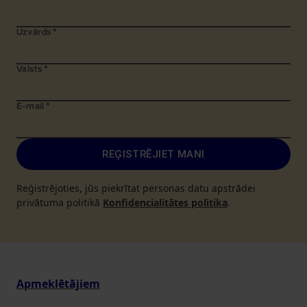
Uzvārds
*
Valsts
*
E-mail
*
REĢISTRĒJIET MANI
Reģistrējoties, jūs piekrītat personas datu apstrādei
privātuma politikā
Konfidencialitātes politika
.
Apmeklētājiem