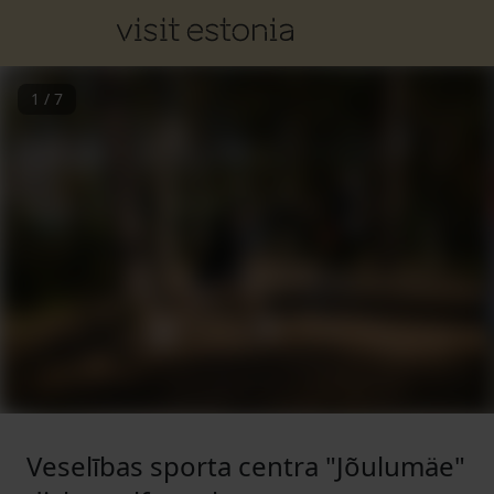
1
/
7
Veselības sporta centra "Jõulumäe"