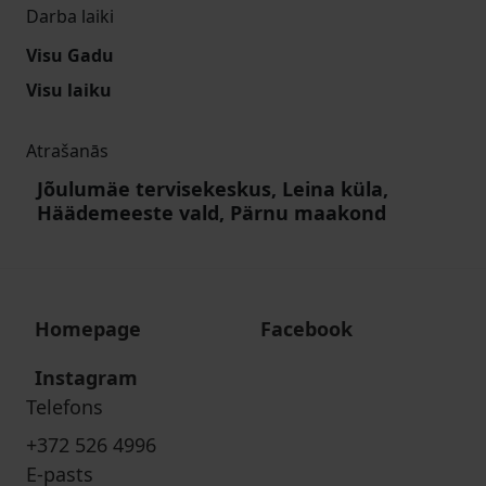
Darba laiki
Visu Gadu
Visu laiku
Atrašanās
Jõulumäe tervisekeskus, Leina küla,
Häädemeeste vald, Pärnu maakond
Homepage
Facebook
Instagram
Telefons
+372 526 4996
E-pasts