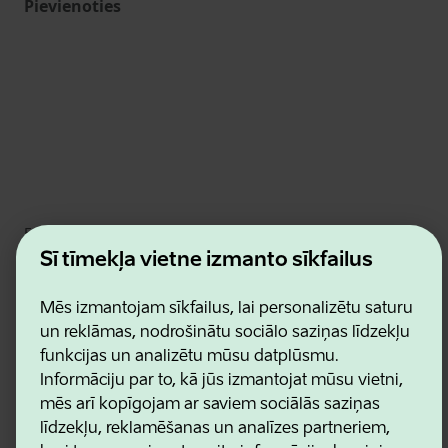
Pievienoties
Estonian Business and Innovation Agency
Kontakti
Šī tīmekļa vietne izmanto sīkfailus
Sadarbības partneri
Lietošanas noteikumi
Mēs izmantojam sīkfailus, lai personalizētu saturu
Sīkdatņu un konfidencialitātes politika
un reklāmas, nodrošinātu sociālo saziņas līdzekļu
funkcijas un analizētu mūsu datplūsmu.
Informāciju par to, kā jūs izmantojat mūsu vietni,
mēs arī kopīgojam ar saviem sociālās saziņas
līdzekļu, reklamēšanas un analīzes partneriem,