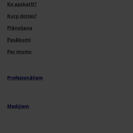
Ko apskatīt?
Kurp doties?
Plānošana
Pasākumi
Par mums
Profesionāļiem
Medijiem