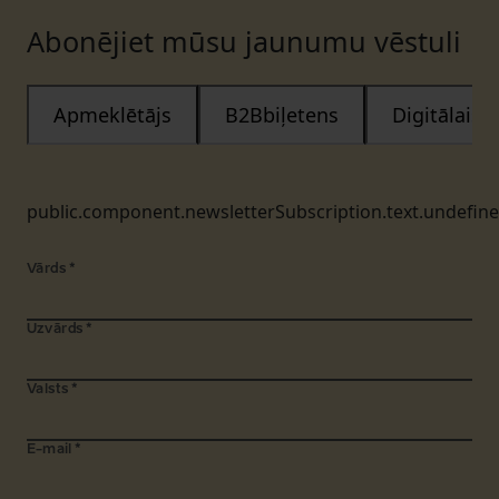
Abonējiet mūsu jaunumu vēstuli
Apmeklētājs
B2Bbiļetens
Digitālais
public.component.newsletterSubscription.text.undefin
Vārds
*
Uzvārds
*
Valsts
*
E-mail
*