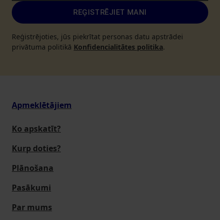
REĢISTRĒJIET MANI
Reģistrējoties, jūs piekrītat personas datu apstrādei
privātuma politikā
Konfidencialitātes politika
.
Apmeklētājiem
Ko apskatīt?
Kurp doties?
Plānošana
Pasākumi
Par mums