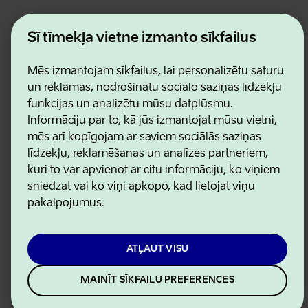
Estonian Business and Innovation Agency
Kontakti
Šī tīmekļa vietne izmanto sīkfailus
Sadarbības partneri
Lietošanas noteikumi
Mēs izmantojam sīkfailus, lai personalizētu saturu
Sīkdatņu un konfidencialitātes politika
un reklāmas, nodrošinātu sociālo saziņas līdzekļu
funkcijas un analizētu mūsu datplūsmu.
Informāciju par to, kā jūs izmantojat mūsu vietni,
mēs arī kopīgojam ar saviem sociālās saziņas
līdzekļu, reklamēšanas un analīzes partneriem,
kuri to var apvienot ar citu informāciju, ko viņiem
sniedzat vai ko viņi apkopo, kad lietojat viņu
pakalpojumus.
ATĻAUT VISU
MAINĪT SĪKFAILU PREFERENCES