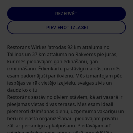
REZERVĒT
PIEVIENOT IZLASEI
Restorāns Wirkes 'atrodas 92 km attālumā no
Tallinas un 37 km attālumā no Rakveres pie jūras,
kur mēs piedāvājam gan ēdināšanu, gan
izmitināšanu. Ēdienkarte pastāvīgi mainās, un mēs
esam padomājuši par ikvienu. Mēs izmantojam pēc
iespējas vairāk vietējo izejvielu, svaigas zivis un
daudz ko citu.
Restorāns sastāv no diviem stāviem, kā arī vasarā ir
pieejamas vietas divās terasēs. Mēs esam ideāli
piemēroti dzimšanas dienu, uzņēmuma vakariņu un
bēru mielasta organizēšanai - piedāvājam privātu
zāli ar personīgu apkalpošanu. Piedāvājam arī
catering pakalpojumus
, ņemot vērā apmeklētāja