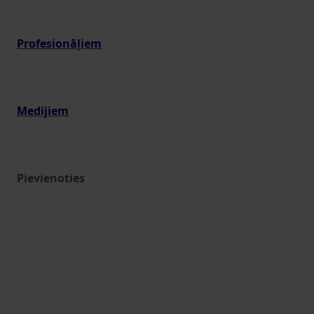
Profesionāļiem
Medijiem
Pievienoties