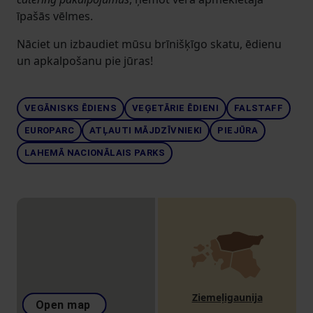
īpašās vēlmes.
Nāciet un izbaudiet mūsu brīnišķīgo skatu, ēdienu
un apkalpošanu pie jūras!
VEGĀNISKS ĒDIENS
VEĢETĀRIE ĒDIENI
FALSTAFF
EUROPARC
ATĻAUTI MĀJDZĪVNIEKI
PIEJŪRA
LAHEMĀ NACIONĀLAIS PARKS
Ziemeļigaunija
Open map