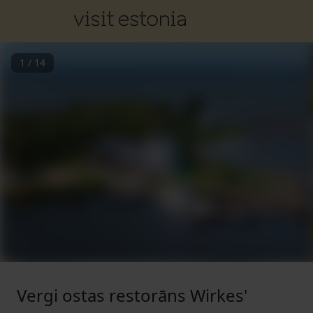
1
/
14
Vergi ostas restorāns Wirkes'