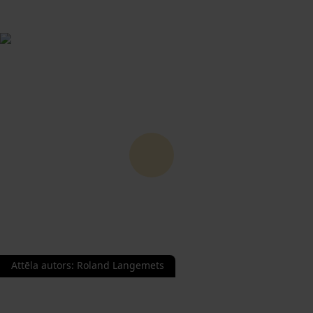
Attēla autors
:
Roland Langemets