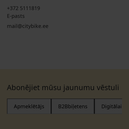
+372 5111819
E-pasts
mail@citybike.ee
Abonējiet mūsu jaunumu vēstuli
Apmeklētājs
B2Bbiļetens
Digitālais