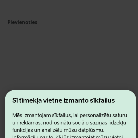
Pievienoties
Estonian Business and Innovation Agency
Kontakti
Šī tīmekļa vietne izmanto sīkfailus
Sadarbības partneri
Lietošanas noteikumi
Mēs izmantojam sīkfailus, lai personalizētu saturu
Sīkdatņu un konfidencialitātes politika
un reklāmas, nodrošinātu sociālo saziņas līdzekļu
funkcijas un analizētu mūsu datplūsmu.
Informāciju par to, kā jūs izmantojat mūsu vietni,