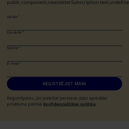
public.component.newsletterSubscription.text.undefin
Vārds
*
Uzvārds
*
Valsts
*
E-mail
*
REĢISTRĒJIET MANI
Reģistrējoties, jūs piekrītat personas datu apstrādei
privātuma politikā
Konfidencialitātes politika
.