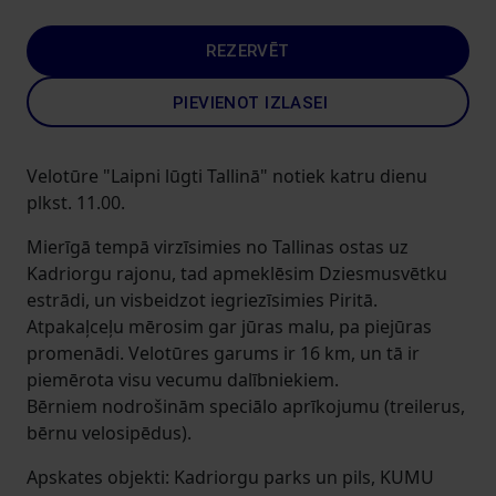
REZERVĒT
PIEVIENOT IZLASEI
Velotūre "Laipni lūgti Tallinā" notiek katru dienu
plkst. 11.00.
Mierīgā tempā virzīsimies no Tallinas ostas uz
Kadriorgu rajonu, tad apmeklēsim Dziesmusvētku
estrādi, un visbeidzot iegriezīsimies Piritā.
Atpakaļceļu mērosim gar jūras malu, pa piejūras
promenādi. Velotūres garums ir 16 km, un tā ir
piemērota visu vecumu dalībniekiem.
Bērniem nodrošinām speciālo aprīkojumu (treilerus,
bērnu velosipēdus).
Apskates objekti: Kadriorgu parks un pils, KUMU