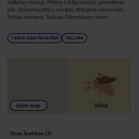
mākslas muzejs, Pētera I māja-muzejs, prezidenta
pils, Dziesmusvētku estrāde, Mārjamē memoriāls,
Piritas klosteris, Tallinas Olimpiskais centrs.
TŪRES GIDA PAVADĪBĀ
TALLINA
Tallina
Open map
Visas Īpašības (3)