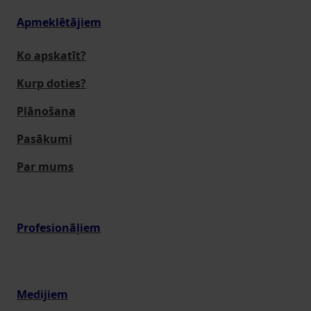
Apmeklētājiem
Ko apskatīt?
Kurp doties?
Plānošana
Pasākumi
Par mums
Profesionāļiem
Medijiem