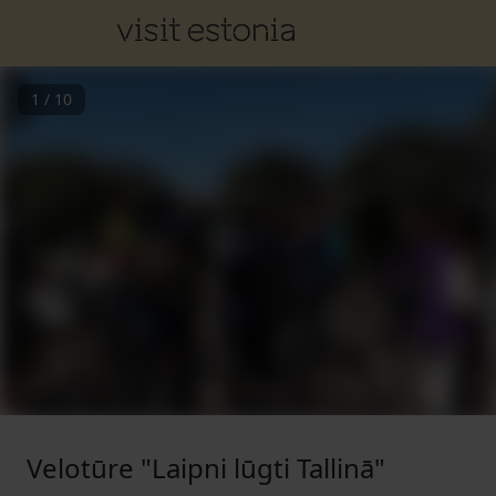
1
/
10
Velotūre "Laipni lūgti Tallinā"