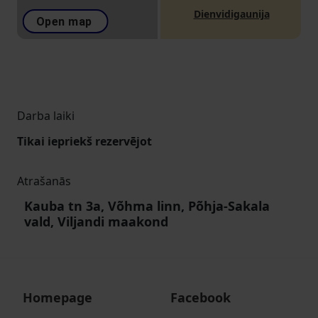
Dienvidigaunija
Open map
Darba laiki
Tikai iepriekš rezervējot
Atrašanās
Kauba tn 3a, Võhma linn, Põhja-Sakala
vald, Viljandi maakond
Homepage
Facebook