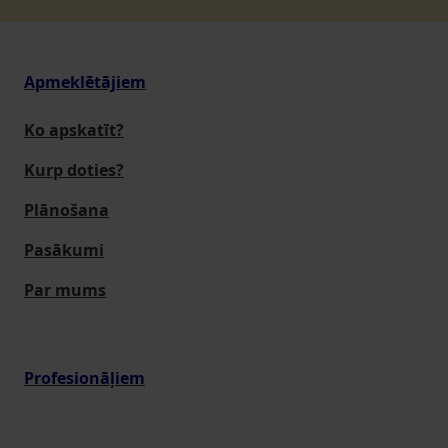
Apmeklētājiem
Ko apskatīt?
Kurp doties?
Plānošana
Pasākumi
Par mums
Profesionāļiem