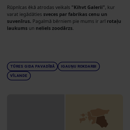
Rūpnīcas ēkā atrodas veikals
"Kihvt Galerii"
, kur
varat iegādāties
sveces par fabrikas cenu un
suvenīrus.
Pagalmā bērniem pie mums ir arī
rotaļu
laukums
un
neliels zoodārzs
.
TŪRES GIDA PAVADĪBĀ
IGAUŅU ROKDARBI
VĪLANDE