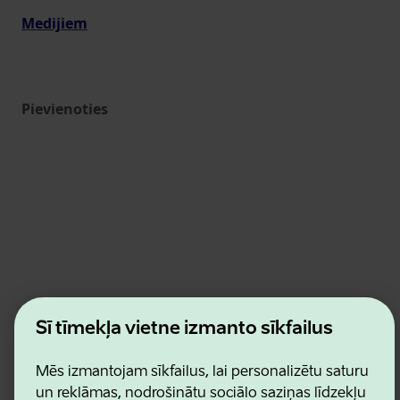
Medijiem
Pievienoties
Estonian Business and Innovation Agency
Šī tīmekļa vietne izmanto sīkfailus
Kontakti
Sadarbības partneri
Lietošanas noteikumi
Mēs izmantojam sīkfailus, lai personalizētu saturu
Sīkdatņu un konfidencialitātes politika
un reklāmas, nodrošinātu sociālo saziņas līdzekļu