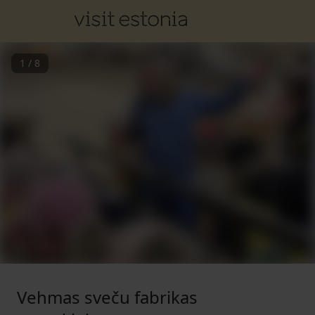
1
/
8
Vehmas sveču fabrikas