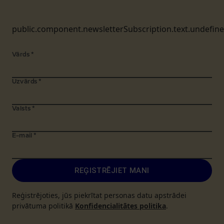
public.component.newsletterSubscription.text.undefin
Vārds
*
Uzvārds
*
Valsts
*
E-mail
*
REĢISTRĒJIET MANI
Reģistrējoties, jūs piekrītat personas datu apstrādei
privātuma politikā
Konfidencialitātes politika
.