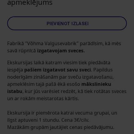
apmeklējums
PIEVIENOT IZLASEI
Fabrikā "Võhma Valgusevabrik" parādīsim, kā mēs
savā rūpnīcā
izgatavojam sveces.
Ekskursijas laikā katram viesim tiek piedāvāta
iespēja
pašiem izgatavot savu sveci
. Papildus
noderīgām zināšanām par sveču izgatavošanu,
apmeklēsim tajā pašā ēkā esošo
mākslinieku
istabu
, kur jūs varēsiet redzēt, kā tiek rotātas sveces
un ar rokām meistarotas kārtis.
Ekskursija ir piemērota katrai vecuma grupai, un
ilgst aptuveni 1 stundu. Cena 3€/cilv.
Mazākām grupām jautājiet cenas piedāvājumu.